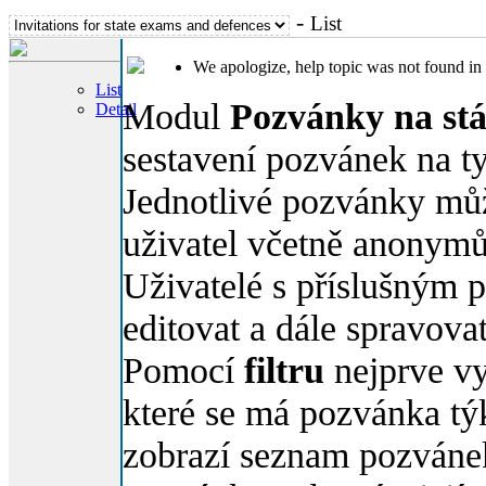
-
List
We apologize, help topic was not found in
List
Modul
Pozvánky na stá
Detail
sestavení pozvánek na ty
Jednotlivé pozvánky můž
uživatel včetně anonymů
Uživatelé s příslušným
editovat a dále spravovat
Pomocí
filtru
nejprve vyb
které se má pozvánka týk
zobrazí seznam pozvánek