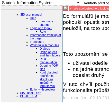
-
Kontrola před 
We apologize, help topic 
SIS user manual
Do formulářů je mož
Help
pokouší opustit st
Language
change
neuložil, na toto up
Login and logout
Role
Informations from top of
the page
Front page
Working with modules
Dialogs
Using objecs
Toto upozornění se 
and their labels
Data
uživatel odešle
manipulation
Opening PDF
na jedné stránc
files
Kontrola před
odeslat druhý.
opuštěním
stránky se
změněným
V tuto chvíli pou
formulářem
funkcionalita průb
Editor with preview
SIS - useful tip's
IS STUDIUM
last modified: 02.10.20