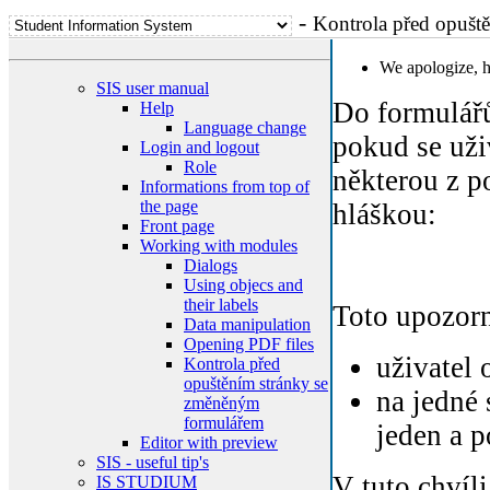
-
Kontrola před opušt
We apologize
SIS user manual
Do formulářů
Help
Language change
pokud se uži
Login and logout
Role
některou z p
Informations from top of
the page
hláškou:
Front page
Working with modules
Dialogs
Using objecs and
their labels
Toto upozorn
Data manipulation
Opening PDF files
uživatel 
Kontrola před
opuštěním stránky se
na jedné 
změněným
formulářem
jeden a p
Editor with preview
SIS - useful tip's
V tuto chvíl
IS STUDIUM