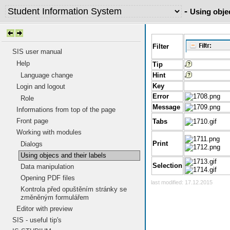
-
Using objec
Filter
SIS user manual
Help
Tip
Language change
Hint
Key
Login and logout
Error
Role
Message
Informations from top of the page
Front page
Tabs
Working with modules
Print
Dialogs
Using objecs and their labels
Selection
Data manipulation
Opening PDF files
last modified: 17.12.2015
Kontrola před opuštěním stránky se
změněným formulářem
Editor with preview
SIS - useful tip's