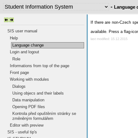
-
Language 
If there are non-Czech sp
SIS user manual
available. Press a flag-ic
Help
last modified: 15.12.2015
Language change
Login and logout
Role
Informations from top of the page
Front page
Working with modules
Dialogs
Using objecs and their labels
Data manipulation
Opening PDF files
Kontrola před opuštěním stránky se
změněným formulářem
Editor with preview
SIS - useful tip's