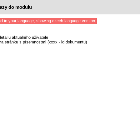
kazy do modulu
nd in your language, showing czech language version.
detailu aktuálního uživatele
na stránku s písemnostmi (xxxx - id dokumentu)