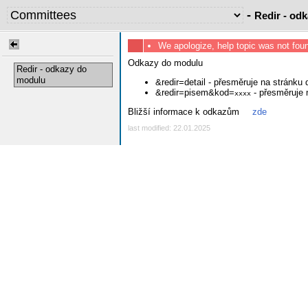
-
Redir - od
We apologize, help topic was not fou
Odkazy do modulu
Redir - odkazy do
modulu
&redir=detail - přesměruje na stránku 
&redir=pisem&kod=
- přesměruje 
xxxx
Bližší informace k odkazům
zde
last modified: 22.01.2025