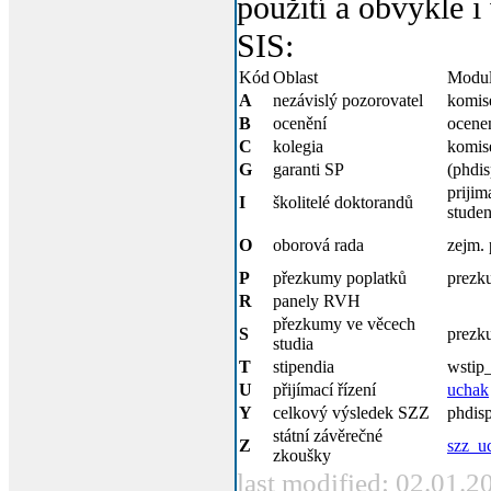
použití a obvykle i
SIS:
Kód
Oblast
Modu
A
nezávislý pozorovatel
komis
B
ocenění
ocene
C
kolegia
komis
G
garanti SP
(phdis
prijim
I
školitelé doktorandů
studen
O
oborová rada
zejm. 
P
přezkumy poplatků
prezk
R
panely RVH
přezkumy ve věcech
S
prezk
studia
T
stipendia
wstip
U
přijímací řízení
uchak
Y
celkový výsledek SZZ
phdis
státní závěrečné
Z
szz_u
zkoušky
last modified: 02.01.2