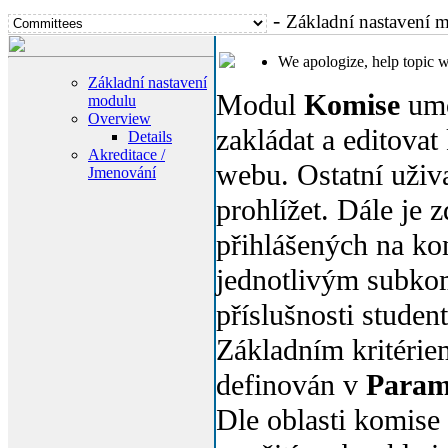
-
Základní nastavení 
We apologize, help topic 
Základní nastavení
Modul
Komise
umo
modulu
Overview
zakládat a editovat
Details
Akreditace /
webu. Ostatní uživ
Jmenování
prohlížet. Dále je 
přihlášených na ko
jednotlivým subko
příslušnosti studen
Základním kritériem
definován v
Param
Dle oblasti komise 