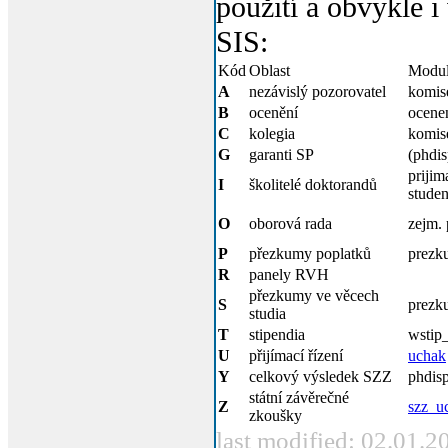
použití a obvykle i
SIS:
Kód
Oblast
Modu
A
nezávislý pozorovatel
komis
B
ocenění
ocene
C
kolegia
komis
G
garanti SP
(phdis
prijim
I
školitelé doktorandů
studen
O
oborová rada
zejm. 
P
přezkumy poplatků
prezk
R
panely RVH
přezkumy ve věcech
S
prezk
studia
T
stipendia
wstip
U
přijímací řízení
uchak
Y
celkový výsledek SZZ
phdis
státní závěrečné
Z
szz_u
zkoušky
last modified: 02.01.2