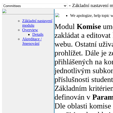
-
Základní nastavení 
We apologize, help topic 
Základní nastavení
Modul
Komise
umo
modulu
Overview
zakládat a editovat
Details
Akreditace /
webu. Ostatní uživ
Jmenování
prohlížet. Dále je 
přihlášených na ko
jednotlivým subko
příslušnosti studen
Základním kritériem
definován v
Param
Dle oblasti komise 