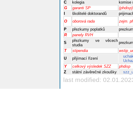
C
kolegia
komise 
G
garanti SP
(phdisp)
I
školitelé doktorandů
prijimac
O
oborová rada
zejm. p
P
přezkumy poplatků
prezku
R
panely RVH
přezkumy ve věcech
S
prezku
studia
T
stipendia
wstip_u
ucha
U
přijímací řízení
Ucha
Y
celkový výsledek SZZ
phdisp
Z
státní závěrečné zkoušky
szz_
last modified: 02.01.202