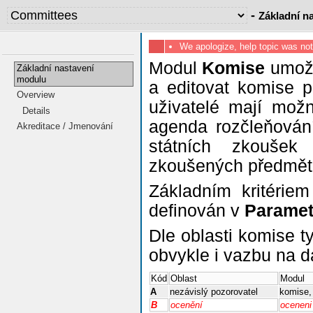
-
Základní n
We apologize, help topic was no
Modul
Komise
umožň
Základní nastavení
modulu
a editovat komise p
Overview
uživatelé mají možn
Details
agenda rozčleňování
Akreditace / Jmenování
státních zkoušek
zkoušených předmětů 
Základním kritériem
definován v
Paramet
Dle oblasti komise ty
obvykle i vazbu na d
Kód
Oblast
Modul
A
nezávislý pozorovatel
komise,
B
ocenění
oceneni