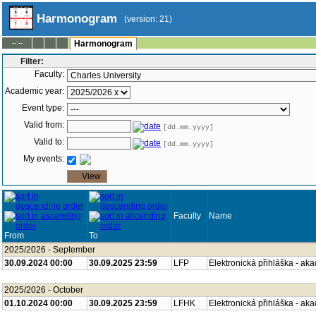
Harmonogram
(version: 21)
--:--
Harmonogram
Filter:
Faculty:
Academic year:
Event type:
Valid from:
[dd.mm.yyyy]
Valid to:
[dd.mm.yyyy]
My events:
Faculty
Name
From
To
2025/2026 - September
30.09.2024 00:00
30.09.2025 23:59
LFP
Elektronická přihláška - ak
2025/2026 - October
01.10.2024 00:00
30.09.2025 23:59
LFHK
Elektronická přihláška - ak