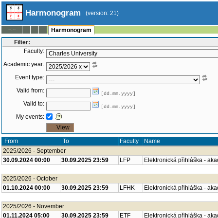
Harmonogram
(version: 21)
--:--
Harmonogram
Filter:
Faculty:
Academic year:
Event type:
Valid from:
[dd.mm.yyyy]
Valid to:
[dd.mm.yyyy]
My events:
From
To
Faculty
Name
2025/2026 - September
30.09.2024 00:00
30.09.2025 23:59
LFP
Elektronická přihláška - ak
2025/2026 - October
01.10.2024 00:00
30.09.2025 23:59
LFHK
Elektronická přihláška - ak
2025/2026 - November
01.11.2024 05:00
30.09.2025 23:59
ETF
Elektronická přihláška - ak