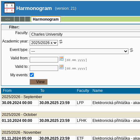
Harmonogram
(version: 21)
--:--
Harmonogram
Filter:
Faculty:
Academic year:
Event type:
Valid from:
[dd.mm.yyyy]
Valid to:
[dd.mm.yyyy]
My events:
From
To
Faculty
Name
2025/2026 - September
30.09.2024 00:00
30.09.2025 23:59
LFP
Elektronická přihláška - ak
2025/2026 - October
01.10.2024 00:00
30.09.2025 23:59
LFHK
Elektronická přihláška - ak
2025/2026 - November
01.11.2024 05:00
30.09.2025 23:59
ETF
Elektronická přihláška - ak