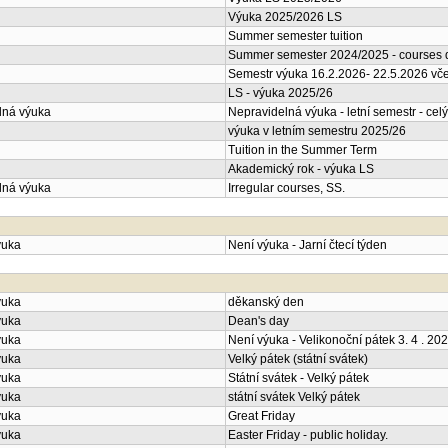
Výuka 2025/2026 LS
Summer semester tuition
Summer semester 2024/2025 - courses d
Semestr výuka 16.2.2026- 22.5.2026 vče
LS - výuka 2025/26
lná výuka
Nepravidelná výuka - letní semestr - celý
výuka v letním semestru 2025/26
Tuition in the Summer Term
Akademický rok - výuka LS
lná výuka
Irregular courses, SS.
ýuka
Není výuka - Jarní čtecí týden
ýuka
děkanský den
ýuka
Dean's day
ýuka
Není výuka - Velikonoční pátek 3. 4 . 20
ýuka
Velký pátek (státní svátek)
ýuka
Státní svátek - Velký pátek
ýuka
státní svátek Velký pátek
ýuka
Great Friday
ýuka
Easter Friday - public holiday.