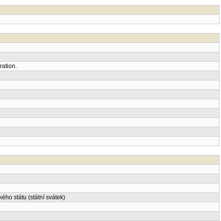
ration.
ho státu (státní svátek)