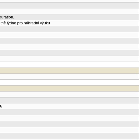
uration.
tně týdne pro náhradní výuku
26