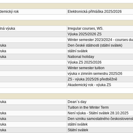
ademický rok
Elektronická přihláška 2025/2026
lná výuka
Irregular courses, WS.
Výuka 2025/2026 ZS
Winter semester 2023/2024 - courses du
ýuka
Den české státnosti (státní svátek)
ýuka
státní svátek
ýuka
National holiday
Výuka ZS 2025/2026
Winter semester tuition
výuka v zimním semestru 2025/26
ZS - výuka 2025/26 předběžně
Akademický rok - výuka ZS
ýuka
Dean´s day
Tuition in the Winter Term
ýuka
Není výuka - Státní svátek 28.10.2025
ýuka
Den vzniku samostatného československé
ýuka
státní svátek
ýuka
Státní svátek