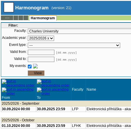
Harmonogram
(version: 21)
--:--
Harmonogram
Filter:
Faculty:
Academic year:
Event type:
Valid from:
[dd.mm.yyyy]
Valid to:
[dd.mm.yyyy]
My events:
Faculty
Name
From
To
2025/2026 - September
30.09.2024 00:00
30.09.2025 23:59
LFP
Elektronická přihláška - ak
2025/2026 - October
01.10.2024 00:00
30.09.2025 23:59
LFHK
Elektronická přihláška - ak