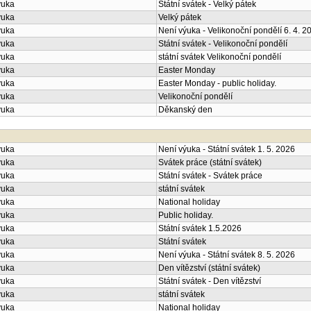
ýuka
Státní svátek - Velký pátek
ýuka
Velký pátek
ýuka
Není výuka - Velikonoční pondělí 6. 4. 2
ýuka
Státní svátek - Velikonoční pondělí
ýuka
státní svátek Velikonoční pondělí
ýuka
Easter Monday
ýuka
Easter Monday - public holiday.
ýuka
Velikonoční pondělí
ýuka
Děkanský den
ýuka
Není výuka - Státní svátek 1. 5. 2026
ýuka
Svátek práce (státní svátek)
ýuka
Státní svátek - Svátek práce
ýuka
státní svátek
ýuka
National holiday
ýuka
Public holiday.
ýuka
Státní svátek 1.5.2026
ýuka
Státní svátek
ýuka
Není výuka - Státní svátek 8. 5. 2026
ýuka
Den vítězství (státní svátek)
ýuka
Státní svátek - Den vítězství
ýuka
státní svátek
ýuka
National holiday