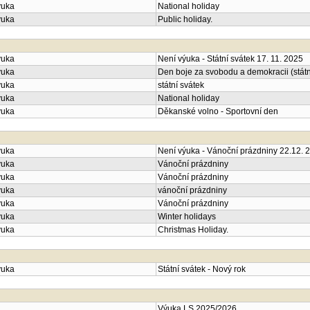
ýuka
National holiday
ýuka
Public holiday.
ýuka
Není výuka - Státní svátek 17. 11. 2025
ýuka
Den boje za svobodu a demokracii (státn
ýuka
státní svátek
ýuka
National holiday
ýuka
Děkanské volno - Sportovní den
ýuka
Není výuka - Vánoční prázdniny 22.12. 2
ýuka
Vánoční prázdniny
ýuka
Vánoční prázdniny
ýuka
vánoční prázdniny
ýuka
Vánoční prázdniny
ýuka
Winter holidays
ýuka
Christmas Holiday.
ýuka
Státní svátek - Nový rok
Výuka LS 2025/2026