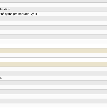
uration.
tně týdne pro náhradní výuku
26