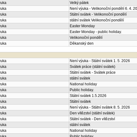
ýuka
Velký pátek
ýuka
Není výuka - Velikonoční pondělí 6. 4. 2
ýuka
Státní svátek - Velikonoční pondělí
ýuka
státní svátek Velikonoční pondělí
ýuka
Easter Monday
ýuka
Easter Monday - public holiday.
ýuka
Velikonoční pondělí
ýuka
Děkanský den
ýuka
Není výuka - Státní svátek 1. 5. 2026
ýuka
Svátek práce (státní svátek)
ýuka
Státní svátek - Svátek práce
ýuka
státní svátek
ýuka
National holiday
ýuka
Public holiday.
ýuka
Státní svátek 1.5.2026
ýuka
Státní svátek
ýuka
Není výuka - Státní svátek 8. 5. 2026
ýuka
Den vítězství (státní svátek)
ýuka
Státní svátek - Den vítězství
ýuka
státní svátek
ýuka
National holiday
ýuka
Public holiday