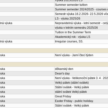
Výuka 2025/2026 LS
Summer semester tuition
Summer semester 2024/2025 - courses d
Semestr výuka 16.2.2026- 22.5.2026 vče
LS - výuka 2025/26
lná výuka
Nepravidelná výuka - letní semestr - celý
výuka v letním semestru 2025/26
Tuition in the Summer Term
Akademický rok - výuka LS
lná výuka
Irregular courses, SS.
ýuka
Není výuka - Jarní čtecí týden
ýuka
děkanský den
ýuka
Dean's day
ýuka
Není výuka - Velikonoční pátek 3. 4 . 20
ýuka
Velký pátek (státní svátek)
ýuka
Státní svátek - Velký pátek
ýuka
státní svátek Velký pátek
ýuka
Great Friday
ýuka
Easter Friday - public holiday.
ýuka
Státní svátek - Velký pátek