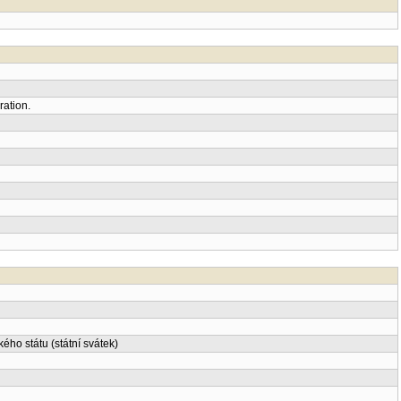
ration.
ho státu (státní svátek)