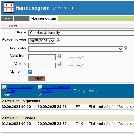
Harmonogram
(version: 21)
--:--
Harmonogram
Filter:
Faculty:
Academic year:
Event type:
Valid from:
[dd.mm.yyyy]
Valid to:
[dd.mm.yyyy]
My events:
Faculty
Name
From
To
2025/2026 - September
30.09.2024 00:00
30.09.2025 23:59
LFP
Elektronická přihláška - ak
2025/2026 - October
01.10.2024 00:00
30.09.2025 23:59
LFHK
Elektronická přihláška - ak