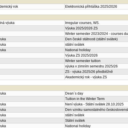
ademický rok
Elektronická přihláška 2025/2026
lná výuka
Irregular courses, WS.
Výuka 2025/2026 ZS
Winter semester 2023/2024 - courses du
ýuka
Den české státnosti (státní svátek)
ýuka
státní svátek
ýuka
National holiday
Výuka ZS 2025/2026
Winter semester tuition
výuka v zimním semestru 2025/26
ZS - výuka 2025/26 předběžně
Akademický rok - výuka ZS
ýuka
Dean´s day
Tuition in the Winter Term
ýuka
Není výuka - Státní svátek 28.10.2025
ýuka
Den vzniku samostatného československé
ýuka
státní svátek
ýuka
Státní svátek
ýuka
National holiday