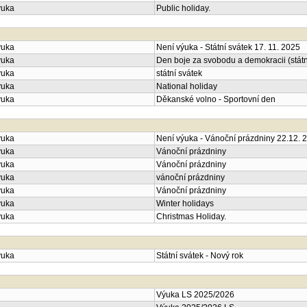
ýuka
Public holiday.
ýuka
Není výuka - Státní svátek 17. 11. 2025
ýuka
Den boje za svobodu a demokracii (státn
ýuka
státní svátek
ýuka
National holiday
ýuka
Děkanské volno - Sportovní den
ýuka
Není výuka - Vánoční prázdniny 22.12. 2
ýuka
Vánoční prázdniny
ýuka
Vánoční prázdniny
ýuka
vánoční prázdniny
ýuka
Vánoční prázdniny
ýuka
Winter holidays
ýuka
Christmas Holiday.
ýuka
Státní svátek - Nový rok
Výuka LS 2025/2026