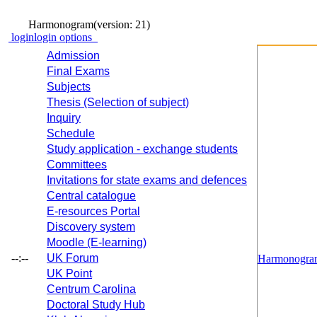
Harmonogram
(version: 21)
login
login options
Admission
Final Exams
Subjects
Thesis (Selection of subject)
Inquiry
Schedule
Study application - exchange students
Committees
Invitations for state exams and defences
Central catalogue
E-resources Portal
Discovery system
Moodle (E-learning)
--:--
UK Forum
Harmonogra
UK Point
Centrum Carolina
Doctoral Study Hub