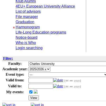
Klub Alumni
4EU+ European University Alliance
List of advisors
File manager
Graduation
Harmonogram
x
Life-Long Education programs
Notice-board
Who is Who
Login searching
Filter:
Faculty:
Academic year:
Event type:
Valid from:
[dd.mm.yyyy]
Valid to:
[dd.mm.yyyy]
My events: