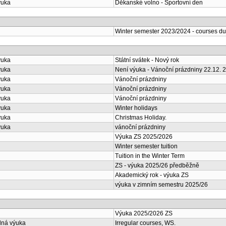
ýuka
Děkanské volno - Sportovní den
Winter semester 2023/2024 - courses du
ýuka
Státní svátek - Nový rok
ýuka
Není výuka - Vánoční prázdniny 22.12. 2
ýuka
Vánoční prázdniny
ýuka
Vánoční prázdniny
ýuka
Vánoční prázdniny
ýuka
Winter holidays
ýuka
Christmas Holiday.
ýuka
vánoční prázdniny
Výuka ZS 2025/2026
Winter semester tuition
Tuition in the Winter Term
ZS - výuka 2025/26 předběžně
Akademický rok - výuka ZS
výuka v zimním semestru 2025/26
Výuka 2025/2026 ZS
lná výuka
Irregular courses, WS.