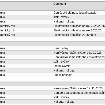
Comment
ýuka
Den české státnosti (státní svátek)
ýuka
státní svátek
ýuka
National holiday
ademický rok
Elektronická přihláška na rok 2025/2026
ademický rok
Elektronická přihláška na rok 2025/26
ademický rok
Elektronická přihláška 2025/2026
ýuka
Dean´s day
ýuka
Není výuka - Státní svátek 28.10.2025
ýuka
Den vzniku samostatného československé
ýuka
státní svátek
ýuka
Státní svátek
ýuka
National holiday
ýuka
Public holiday.
ýuka
Není výuka - Státní svátek 17. 11. 2025
ýuka
Den boje za svobodu a demokracii (státn
ýuka
státní svátek
ýuka
National holiday