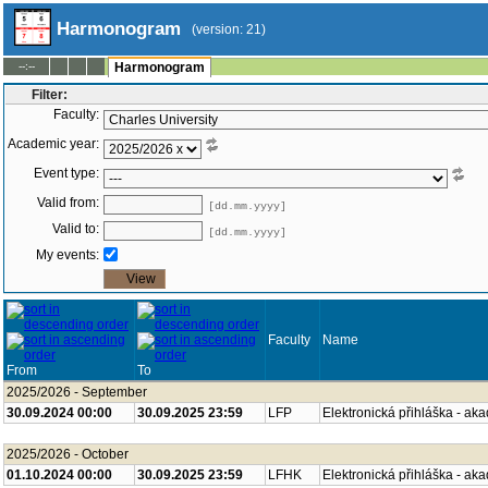
Harmonogram
(version: 21)
--:--
Harmonogram
Filter:
Faculty:
Academic year:
Event type:
Valid from:
[dd.mm.yyyy]
Valid to:
[dd.mm.yyyy]
My events:
Faculty
Name
From
To
2025/2026 - September
30.09.2024 00:00
30.09.2025 23:59
LFP
Elektronická přihláška - ak
2025/2026 - October
01.10.2024 00:00
30.09.2025 23:59
LFHK
Elektronická přihláška - ak