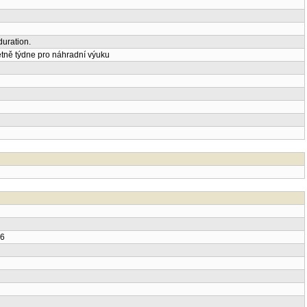
uration.
tně týdne pro náhradní výuku
26