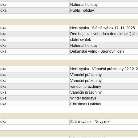
ýuka
National holiday
ýuka
Public holiday.
ýuka
Není výuka - Státní svátek 17. 11. 2025
ýuka
Den boje za svobodu a demokracii (státn
ýuka
státní svátek
ýuka
National holiday
ýuka
Děkanské volno - Sportovní den
ýuka
Není výuka - Vánoční prázdniny 22.12. 2
ýuka
Vánoční prázdniny
ýuka
Vánoční prázdniny
ýuka
vánoční prázdniny
ýuka
Vánoční prázdniny
ýuka
Winter holidays
ýuka
Christmas Holiday.
ýuka
Státní svátek - Nový rok