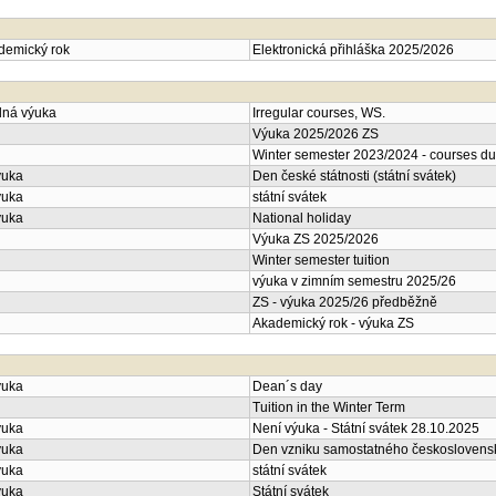
ademický rok
Elektronická přihláška 2025/2026
lná výuka
Irregular courses, WS.
Výuka 2025/2026 ZS
Winter semester 2023/2024 - courses du
ýuka
Den české státnosti (státní svátek)
ýuka
státní svátek
ýuka
National holiday
Výuka ZS 2025/2026
Winter semester tuition
výuka v zimním semestru 2025/26
ZS - výuka 2025/26 předběžně
Akademický rok - výuka ZS
ýuka
Dean´s day
Tuition in the Winter Term
ýuka
Není výuka - Státní svátek 28.10.2025
ýuka
Den vzniku samostatného československé
ýuka
státní svátek
ýuka
Státní svátek