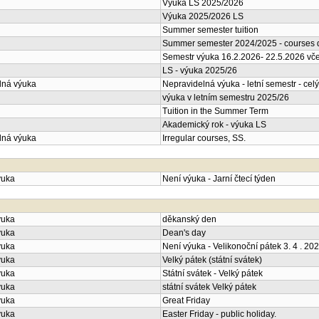
Výuka LS 2025/2026
Výuka 2025/2026 LS
Summer semester tuition
Summer semester 2024/2025 - courses d
Semestr výuka 16.2.2026- 22.5.2026 vče
LS - výuka 2025/26
lná výuka
Nepravidelná výuka - letní semestr - celý
výuka v letním semestru 2025/26
Tuition in the Summer Term
Akademický rok - výuka LS
lná výuka
Irregular courses, SS.
ýuka
Není výuka - Jarní čtecí týden
ýuka
děkanský den
ýuka
Dean's day
ýuka
Není výuka - Velikonoční pátek 3. 4 . 20
ýuka
Velký pátek (státní svátek)
ýuka
Státní svátek - Velký pátek
ýuka
státní svátek Velký pátek
ýuka
Great Friday
ýuka
Easter Friday - public holiday.