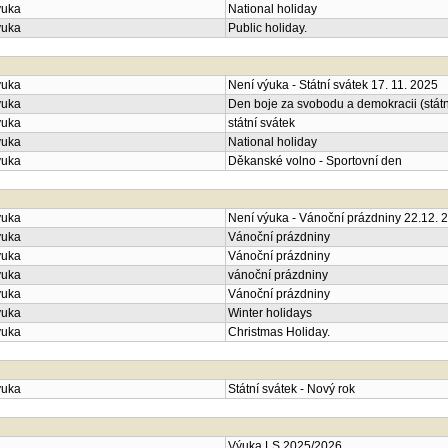
ýuka
National holiday
ýuka
Public holiday.
ýuka
Není výuka - Státní svátek 17. 11. 2025
ýuka
Den boje za svobodu a demokracii (státn
ýuka
státní svátek
ýuka
National holiday
ýuka
Děkanské volno - Sportovní den
ýuka
Není výuka - Vánoční prázdniny 22.12. 2
ýuka
Vánoční prázdniny
ýuka
Vánoční prázdniny
ýuka
vánoční prázdniny
ýuka
Vánoční prázdniny
ýuka
Winter holidays
ýuka
Christmas Holiday.
ýuka
Státní svátek - Nový rok
Výuka LS 2025/2026