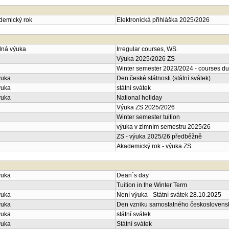
ademický rok
Elektronická přihláška 2025/2026
lná výuka
Irregular courses, WS.
Výuka 2025/2026 ZS
Winter semester 2023/2024 - courses du
ýuka
Den české státnosti (státní svátek)
ýuka
státní svátek
ýuka
National holiday
Výuka ZS 2025/2026
Winter semester tuition
výuka v zimním semestru 2025/26
ZS - výuka 2025/26 předběžně
Akademický rok - výuka ZS
ýuka
Dean´s day
Tuition in the Winter Term
ýuka
Není výuka - Státní svátek 28.10.2025
ýuka
Den vzniku samostatného československé
ýuka
státní svátek
ýuka
Státní svátek