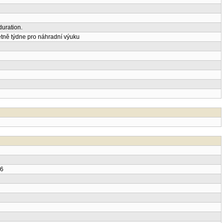
uration.
tně týdne pro náhradní výuku
26