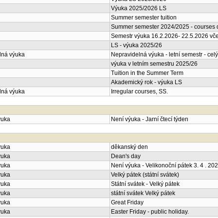
Výuka 2025/2026 LS
Summer semester tuition
Summer semester 2024/2025 - courses d
Semestr výuka 16.2.2026- 22.5.2026 vče
LS - výuka 2025/26
lná výuka
Nepravidelná výuka - letní semestr - celý
výuka v letním semestru 2025/26
Tuition in the Summer Term
Akademický rok - výuka LS
lná výuka
Irregular courses, SS.
ýuka
Není výuka - Jarní čtecí týden
ýuka
děkanský den
ýuka
Dean's day
ýuka
Není výuka - Velikonoční pátek 3. 4 . 20
ýuka
Velký pátek (státní svátek)
ýuka
Státní svátek - Velký pátek
ýuka
státní svátek Velký pátek
ýuka
Great Friday
ýuka
Easter Friday - public holiday.