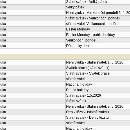
ýuka
Státní svátek - Velký pátek
ýuka
Velký pátek
ýuka
Není výuka - Velikonoční pondělí 6. 4. 2
ýuka
Státní svátek - Velikonoční pondělí
ýuka
státní svátek Velikonoční pondělí
ýuka
Easter Monday
ýuka
Easter Monday - public holiday.
ýuka
Velikonoční pondělí
ýuka
Děkanský den
ýuka
Není výuka - Státní svátek 1. 5. 2026
ýuka
Svátek práce (státní svátek)
ýuka
Státní svátek - Svátek práce
ýuka
státní svátek
ýuka
National holiday
ýuka
Public holiday.
ýuka
Státní svátek 1.5.2026
ýuka
Státní svátek
ýuka
Není výuka - Státní svátek 8. 5. 2026
ýuka
Den vítězství (státní svátek)
ýuka
Státní svátek - Den vítězství
ýuka
státní svátek
ýuka
National holiday