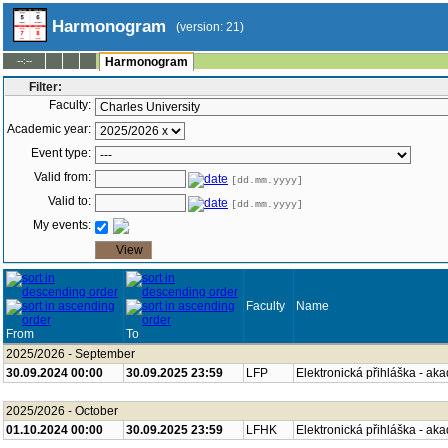
Harmonogram
(version: 21)
--:--
Harmonogram
Filter:
Faculty:
Academic year:
Event type:
Valid from:
[dd.mm.yyyy]
Valid to:
[dd.mm.yyyy]
My events:
Faculty
Name
From
To
2025/2026 - September
30.09.2024 00:00
30.09.2025 23:59
LFP
Elektronická přihláška - ak
2025/2026 - October
01.10.2024 00:00
30.09.2025 23:59
LFHK
Elektronická přihláška - ak