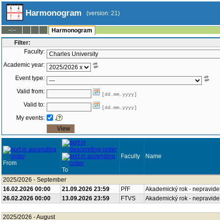
Harmonogram
(version: 21)
--:--
Harmonogram
Filter:
Faculty:
Academic year:
Event type:
Valid from:
[dd.mm.yyyy]
Valid to:
[dd.mm.yyyy]
My events:
Faculty
Name
From
To
2025/2026 - September
16.02.2026 00:00
21.09.2026 23:59
PřF
Akademický rok - nepravide
26.02.2026 00:00
13.09.2026 23:59
FTVS
Akademický rok - nepravide
2025/2026 - August