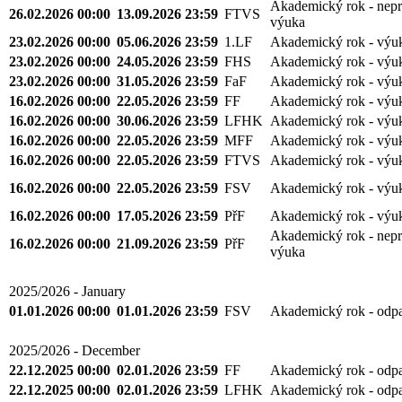
Akademický rok - nepr
26.02.2026 00:00
13.09.2026 23:59
FTVS
výuka
23.02.2026 00:00
05.06.2026 23:59
1.LF
Akademický rok - výu
23.02.2026 00:00
24.05.2026 23:59
FHS
Akademický rok - výu
23.02.2026 00:00
31.05.2026 23:59
FaF
Akademický rok - výu
16.02.2026 00:00
22.05.2026 23:59
FF
Akademický rok - výu
16.02.2026 00:00
30.06.2026 23:59
LFHK
Akademický rok - výu
16.02.2026 00:00
22.05.2026 23:59
MFF
Akademický rok - výu
16.02.2026 00:00
22.05.2026 23:59
FTVS
Akademický rok - výu
16.02.2026 00:00
22.05.2026 23:59
FSV
Akademický rok - výu
16.02.2026 00:00
17.05.2026 23:59
PřF
Akademický rok - výu
Akademický rok - nepr
16.02.2026 00:00
21.09.2026 23:59
PřF
výuka
2025/2026 - January
01.01.2026 00:00
01.01.2026 23:59
FSV
Akademický rok - odp
2025/2026 - December
22.12.2025 00:00
02.01.2026 23:59
FF
Akademický rok - odp
22.12.2025 00:00
02.01.2026 23:59
LFHK
Akademický rok - odp