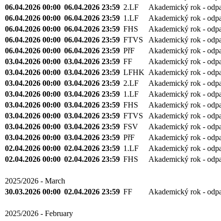
06.04.2026 00:00
06.04.2026 23:59
2.LF
Akademický rok - odp
06.04.2026 00:00
06.04.2026 23:59
1.LF
Akademický rok - odp
06.04.2026 00:00
06.04.2026 23:59
FHS
Akademický rok - odp
06.04.2026 00:00
06.04.2026 23:59
FTVS
Akademický rok - odp
06.04.2026 00:00
06.04.2026 23:59
PřF
Akademický rok - odp
03.04.2026 00:00
03.04.2026 23:59
FF
Akademický rok - odp
03.04.2026 00:00
03.04.2026 23:59
LFHK
Akademický rok - odp
03.04.2026 00:00
03.04.2026 23:59
2.LF
Akademický rok - odp
03.04.2026 00:00
03.04.2026 23:59
1.LF
Akademický rok - odp
03.04.2026 00:00
03.04.2026 23:59
FHS
Akademický rok - odp
03.04.2026 00:00
03.04.2026 23:59
FTVS
Akademický rok - odp
03.04.2026 00:00
03.04.2026 23:59
FSV
Akademický rok - odp
03.04.2026 00:00
03.04.2026 23:59
PřF
Akademický rok - odp
02.04.2026 00:00
02.04.2026 23:59
1.LF
Akademický rok - odp
02.04.2026 00:00
02.04.2026 23:59
FHS
Akademický rok - odp
2025/2026 - March
30.03.2026 00:00
02.04.2026 23:59
FF
Akademický rok - odp
2025/2026 - February