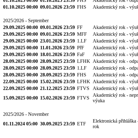
01.10.2025 00:00
01.10.2025 23:59
FHS
Akademický rok - odp
01.10.2025 00:00
09.01.2026 23:59
FHS
Akademický rok - výu
2025/2026 - September
29.09.2025 00:00
09.01.2026 23:59
FF
Akademický rok - výu
29.09.2025 00:00
09.01.2026 23:59
MFF
Akademický rok - výu
29.09.2025 00:00
23.01.2026 23:59
1.LF
Akademický rok - výu
29.09.2025 00:00
11.01.2026 23:59
PřF
Akademický rok - výu
29.09.2025 00:00
18.01.2026 23:59
FaF
Akademický rok - výu
28.09.2025 00:00
28.09.2025 23:59
LFHK
Akademický rok - odp
28.09.2025 00:00
28.09.2025 23:59
1.LF
Akademický rok - odp
28.09.2025 00:00
28.09.2025 23:59
FHS
Akademický rok - odp
22.09.2025 00:00
15.02.2026 23:59
LFHK
Akademický rok - výu
22.09.2025 00:00
21.12.2025 23:59
FTVS
Akademický rok - výu
Akademický rok - nepr
15.09.2025 00:00
15.02.2026 23:59
FTVS
výuka
2025/2026 - November
Elektronická přihláška
01.11.2024 05:00
30.09.2025 23:59
ETF
rok