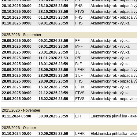
28.10.2025 00:00
28.10.2025 23:59
PřF
Akademický rok - odpadá v
28.10.2025 00:00
28.10.2025 23:59
FHS
Akademický rok - odpadá v
28.10.2025 00:00
28.10.2025 23:59
FTVS
Akademický rok - odpadá v
01.10.2025 00:00
01.10.2025 23:59
FHS
Akademický rok - odpadá v
01.10.2025 00:00
09.01.2026 23:59
FHS
Akademický rok - výuka
2025/2026 - September
29.09.2025 00:00
09.01.2026 23:59
FF
Akademický rok - výuka
29.09.2025 00:00
09.01.2026 23:59
MFF
Akademický rok - výuka
29.09.2025 00:00
23.01.2026 23:59
1.LF
Akademický rok - výuka
29.09.2025 00:00
11.01.2026 23:59
PřF
Akademický rok - výuka
29.09.2025 00:00
18.01.2026 23:59
FaF
Akademický rok - výuka
28.09.2025 00:00
28.09.2025 23:59
LFHK
Akademický rok - odpadá v
28.09.2025 00:00
28.09.2025 23:59
1.LF
Akademický rok - odpadá v
28.09.2025 00:00
28.09.2025 23:59
FHS
Akademický rok - odpadá v
22.09.2025 00:00
15.02.2026 23:59
LFHK
Akademický rok - výuka
22.09.2025 00:00
21.12.2025 23:59
FTVS
Akademický rok - výuka
15.09.2025 00:00
15.02.2026 23:59
FTVS
Akademický rok - nepravide
2025/2026 - November
01.11.2024 05:00
30.09.2025 23:59
ETF
Elektronická přihláška - ak
2025/2026 - October
01.10.2024 00:00
30.09.2025 23:59
LFHK
Elektronická přihláška - ak