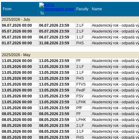
From
Faculty
Name
To
2025/2026 - July
06.07.2026 00:00
06.07.2026 23:59
2.LF
Akademický rok - odpadá v
05.07.2026 00:00
05.07.2026 23:59
2.LF
Akademický rok - odpadá v
05.07.2026 00:00
06.07.2026 23:59
1.LF
Akademický rok - odpadá v
01.07.2026 00:00
31.08.2026 23:59
FHS
Akademický rok - odpadá v
2025/2026 - May
13.05.2026 00:00
13.05.2026 23:59
FF
Akademický rok - odpadá v
13.05.2026 00:00
13.05.2026 23:59
2.LF
Akademický rok - odpadá v
13.05.2026 00:00
13.05.2026 23:59
1.LF
Akademický rok - odpadá v
13.05.2026 00:00
13.05.2026 23:59
FHS
Akademický rok - odpadá v
13.05.2026 00:00
13.05.2026 23:59
FTVS
Akademický rok - odpadá v
13.05.2026 00:00
13.05.2026 23:59
PedF
Akademický rok - odpadá v
13.05.2026 00:00
13.05.2026 23:59
FSV
Akademický rok - odpadá v
13.05.2026 00:00
13.05.2026 23:59
LFHK
Akademický rok - odpadá v
13.05.2026 00:00
13.05.2026 23:59
PřF
Akademický rok - odpadá v
08.05.2026 00:00
08.05.2026 23:59
FF
Akademický rok - odpadá v
08.05.2026 00:00
08.05.2026 23:59
LFHK
Akademický rok - odpadá v
08.05.2026 00:00
08.05.2026 23:59
2.LF
Akademický rok - odpadá v
08.05.2026 00:00
08.05.2026 23:59
1.LF
Akademický rok - odpadá v
08.05.2026 00:00
08.05.2026 23:59
FHS
Akademický rok - odpadá v