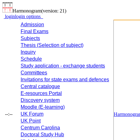
Harmonogram
(version: 21)
login
login options
Admission
Final Exams
Subjects
Thesis (Selection of subject)
Inquiry
Schedule
Study application - exchange students
Committees
Invitations for state exams and defences
Central catalogue
E-resources Portal
Discovery system
Moodle (E-learning)
--:--
UK Forum
Harmonogra
UK Point
Centrum Carolina
Doctoral Study Hub