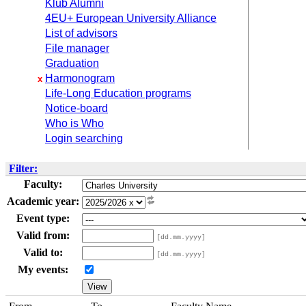
Klub Alumni
4EU+ European University Alliance
List of advisors
File manager
Graduation
Harmonogram
x
Life-Long Education programs
Notice-board
Who is Who
Login searching
Filter:
Faculty:
Academic year:
Event type:
Valid from:
[dd.mm.yyyy]
Valid to:
[dd.mm.yyyy]
My events: