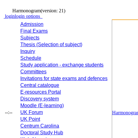
Harmonogram
(version: 21)
login
login options
Admission
Final Exams
Subjects
Thesis (Selection of subject)
Inquiry
Schedule
Study application - exchange students
Committees
Invitations for state exams and defences
Central catalogue
E-resources Portal
Discovery system
Moodle (E-learning)
--:--
UK Forum
Harmonogra
UK Point
Centrum Carolina
Doctoral Study Hub