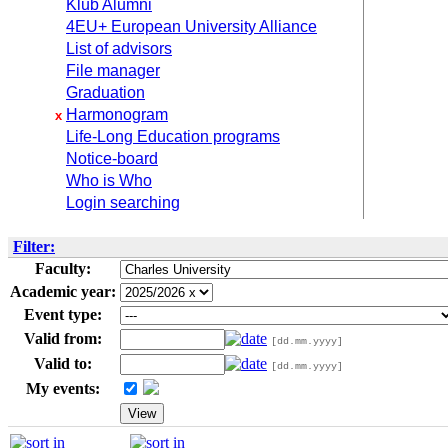
Klub Alumni
4EU+ European University Alliance
List of advisors
File manager
Graduation
Harmonogram
x
Life-Long Education programs
Notice-board
Who is Who
Login searching
Filter:
Faculty:
Academic year:
Event type:
Valid from:
[dd.mm.yyyy]
Valid to:
[dd.mm.yyyy]
My events: