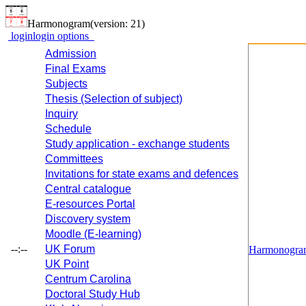
Harmonogram
(version: 21)
login
login options
Admission
Final Exams
Subjects
Thesis (Selection of subject)
Inquiry
Schedule
Study application - exchange students
Committees
Invitations for state exams and defences
Central catalogue
E-resources Portal
Discovery system
Moodle (E-learning)
--:--
UK Forum
Harmonogra
UK Point
Centrum Carolina
Doctoral Study Hub