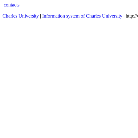
28.09.2025 00:00
28.09.2025 23:59
LFHK
Akademický rok - odp
28.09.2025 00:00
28.09.2025 23:59
1.LF
Akademický rok - odp
28.09.2025 00:00
28.09.2025 23:59
FHS
Akademický rok - odp
contacts
Charles University
|
Information system of Charles University
| http: