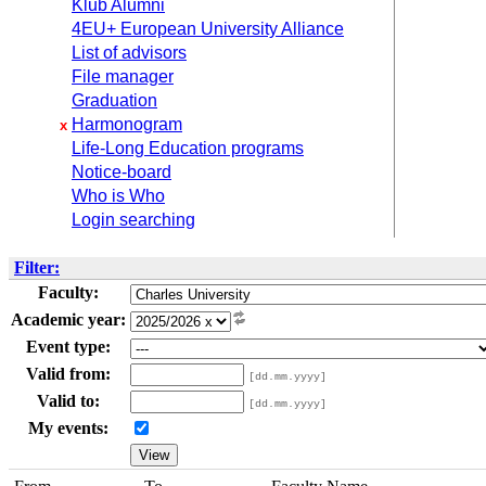
Klub Alumni
4EU+ European University Alliance
List of advisors
File manager
Graduation
Harmonogram
x
Life-Long Education programs
Notice-board
Who is Who
Login searching
Filter:
Faculty:
Academic year:
Event type:
Valid from:
[dd.mm.yyyy]
Valid to:
[dd.mm.yyyy]
My events: