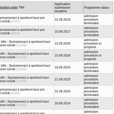
Application
Title
submission
Programme status
deadline
admission
Seznamovací a sportovní kurz pro
31.08.2018
procedure
í ročník
[4793]
terminated
admission
Seznamovací a sportovní kurz pro
10.08.2017
procedure
í ročník
[4069]
terminated
admission
I. běh - Seznamovací a sportovní kurz
15.09.2026
procedure in
první ročník
[13269]
progress
admission
I běh - Seznamovací a sportovní kurz
15.09.2026
procedure in
první ročník
[13266]
progress
admission
I. běh - Seznamovací a sportovní kurz
16.09.2024
procedure
první ročník
[10906]
terminated
admission
I běh - Seznamovací a sportovní kurz
21.09.2025
procedure
první ročník
[12098]
terminated
admission
Seznamovací a sportovní kurz pro
31.08.2020
procedure
í ročník
[6488]
terminated
admission
I běh - Seznamovací a sportovní kurz
16.09.2024
procedure
první ročník
[10905]
terminated
admission
Seznamovací a sportovní kurz pro