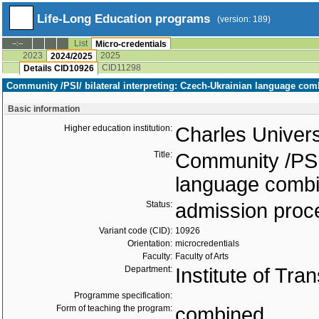
Life-Long Education programs
(version: 189)
List
--:--
Micro-credentials
2023
2025
2024/2025
CID11298
Details CID10926
Community /PSI/ bilateral interpreting: Czech-Ukrainian language com
Basic information
Higher education institution:
Charles Univers
Title:
Community /PSI/
language combi
Status:
admission proc
Variant code (CID):
10926
Orientation:
microcredentials
Faculty:
Faculty of Arts
Department:
Institute of Tra
Programme specification:
Form of teaching the program:
combined