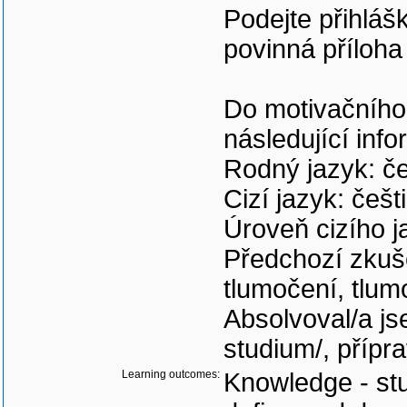
Podejte přihláš
povinná příloha 
Do motivačního
následující inf
Rodný jazyk: če
Cizí jazyk: češt
Úroveň cizího j
Předchozí zkuše
tlumočení, tlum
Absolvoval/a js
studium/, přípr
Learning outcomes:
Knowledge - st