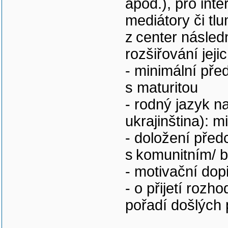
apod.), pro inte
mediátory či t
z center násled
rozšiřování jeji
- minimální pře
s maturitou
- rodný jazyk na
ukrajinština): 
- doložení před
s komunitním/ b
- motivační dop
- o přijetí roz
pořadí došlých 