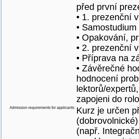
před první prez
• 1. prezenční 
• Samostudium 
• Opakování, pr
• 2. prezenční 
• Příprava na z
• Závěrečné ho
hodnocení probí
lektorů/expertů,
zapojeni do rolo
Admission requirements for applicants:
Kurz je určen p
(dobrovolnické)
(např. Integrač