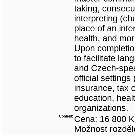
taking, consecu
interpreting (ch
place of an inte
health, and mor
Upon completion
to facilitate l
and Czech-speak
official settings
insurance, tax of
education, healt
organizations.
Content:
Cena: 16 800 K
Možnost rozděle