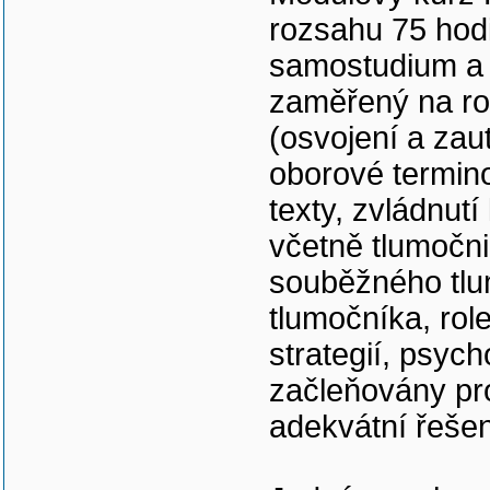
rozsahu 75 hodi
samostudium a 2
zaměřený na roz
(osvojení a zau
oborové terminol
texty, zvládnutí
včetně tlumočni
souběžného tlum
tlumočníka, rol
strategií, psyc
začleňovány pr
adekvátní řešen