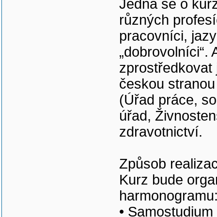
Jedná se o kurz
různých profesíc
pracovníci, jazy
„dobrovolníci“. 
zprostředkovat
českou stranou 
(Úřad práce, soc
úřad, Živnosten
zdravotnictví.
Způsob realiza
Kurz bude organ
harmonogramu
• Samostudium v