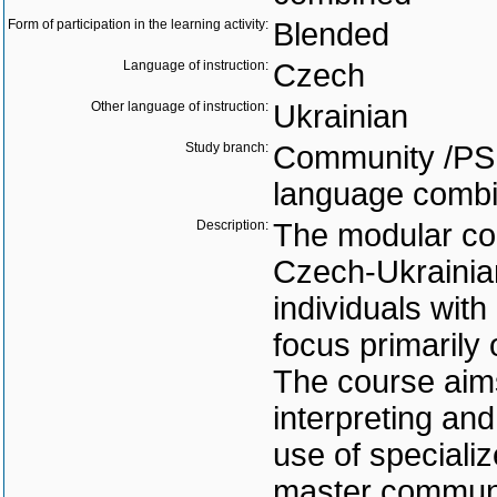
Form of participation in the learning activity:
Blended
Language of instruction:
Czech
Other language of instruction:
Ukrainian
Study branch:
Community /PSI/
language combi
Description:
The modular cou
Czech-Ukrainian
individuals wit
focus primarily 
The course aims 
interpreting and
use of speciali
master community