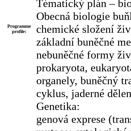
Tématický plán – bio
Obecná biologie buň
chemické složení živ
Programme
profile:
základní buněčné me
nebuněčné formy živo
prokaryota, eukaryot
organely, buněčný t
cyklus, jaderné děle
Genetika:
genová exprese (trans