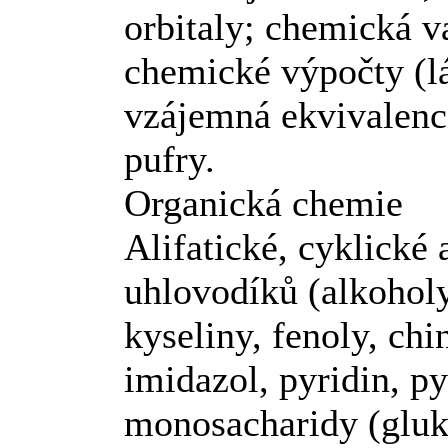
orbitaly; chemická v
chemické výpočty (l
vzájemná ekvivalence
pufry.
Organická chemie
Alifatické, cyklické
uhlovodíků (alkoholy
kyseliny, fenoly, chi
imidazol, pyridin, py
monosacharidy (gluko