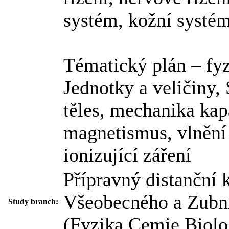
systém, kožní syst
Tématický plán – fy
Jednotky a veličiny,
těles, mechanika kapa
magnetismus, vlnění a
ionizující záření
Přípravný distanční 
Všeobecného a Zubní
Study branch:
(Fyzika,Cemie.Biolo