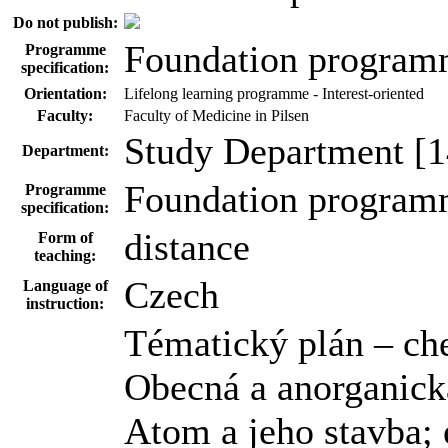
Do not publish:
Foundation progra
Programme
specification:
Orientation:
Lifelong learning programme - Interest-oriented
Faculty:
Faculty of Medicine in Pilsen
Study Department [1
Department:
Foundation progra
Programme
specification:
distance
Form of
teaching:
Czech
Language of
instruction:
Tématický plán – ch
Obecná a anorganick
Atom a jeho stavba;