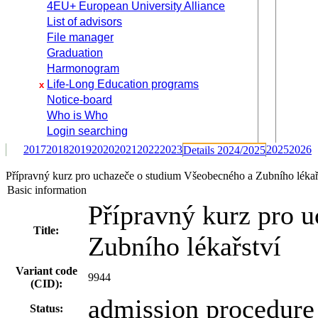
4EU+ European University Alliance
List of advisors
File manager
Graduation
Harmonogram
Life-Long Education programs
x
Notice-board
Who is Who
Login searching
2017
2018
2019
2020
2021
2022
2023
2025
2026
Details 2024/2025
Přípravný kurz pro uchazeče o studium Všeobecného a Zubního léka
Basic information
Přípravný kurz pro 
Title:
Zubního lékařství
Variant code
9944
(CID):
admission procedure
Status: