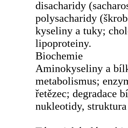
disacharidy (sacharos
polysacharidy (škrob
kyseliny a tuky; chol
lipoproteiny.
Biochemie
Aminokyseliny a bíl
metabolismus; enzym
řetězec; degradace bí
nukleotidy, struktu