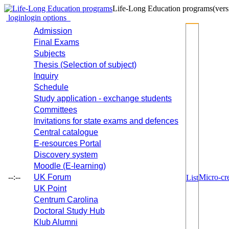
Life-Long Education programs
(vers
login
login options
Admission
Final Exams
Subjects
Thesis (Selection of subject)
Inquiry
Schedule
Study application - exchange students
Committees
Invitations for state exams and defences
Central catalogue
E-resources Portal
Discovery system
Moodle (E-learning)
--:--
UK Forum
Micro-cre
List
UK Point
Centrum Carolina
Doctoral Study Hub
Klub Alumni