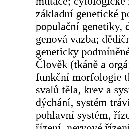
mutace; cytologické 
základní genetické 
populační genetiky, 
genová vazba; dědičn
geneticky podmíněn
Člověk (tkáně a orgá
funkční morfologie t
svalů těla, krev a s
dýchání, systém tráv
pohlavní systém, říz
řízení, nervové říze