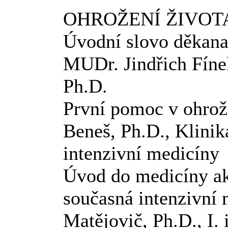
OHROŽENÍ ŽIVOT
Úvodní slovo děkana 
MUDr. Jindřich Fínek
Ph.D.
První pomoc v ohrože
Beneš, Ph.D., Klinika
intenzivní medicíny
Úvod do medicíny ak
současná intenzivní
Matějovič, Ph.D., I. 