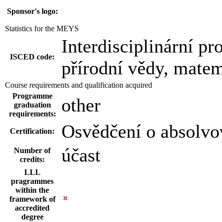
Sponsor's logo:
Statistics for the MEYS
Interdisciplinární pr
ISCED code:
přírodní vědy, matem
Course requirements and qualification acquired
Programme
other
graduation
requirements:
Osvědčení o absolvo
Certification:
účast
Number of
credits:
LLL
pragrammes
within the
framework of
accredited
degree