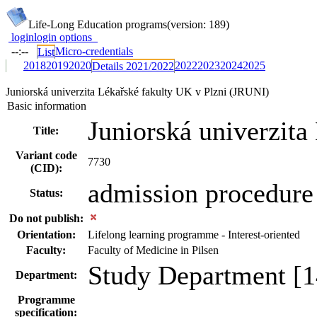
Life-Long Education programs
(version: 189)
login
login options
--:--
Micro-credentials
List
2018
2019
2020
2022
2023
2024
2025
Details 2021/2022
Juniorská univerzita Lékařské fakulty UK v Plzni (JRUNI)
Basic information
Juniorská univerzita
Title:
Variant code
7730
(CID):
admission procedure
Status:
Do not publish:
Orientation:
Lifelong learning programme - Interest-oriented
Faculty:
Faculty of Medicine in Pilsen
Study Department [1
Department:
Programme
specification: