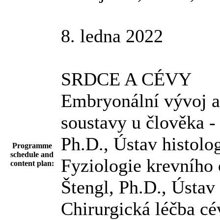
8. ledna 2022
SRDCE A CÉVY
Embryonální vývoj a
soustavy u člověka 
Ph.D., Ústav histolo
Programme
schedule and
Fyziologie krevního
content plan:
Štengl, Ph.D., Ústav
Chirurgická léčba c