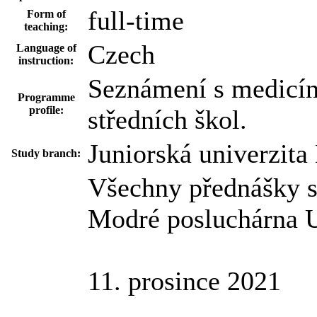
full-time
Form of
teaching:
Czech
Language of
instruction:
Seznámení s medicíno
Programme
profile:
středních škol.
Juniorská univerzita
Study branch:
Všechny přednášky se
Modré posluchárna U
11. prosince 2021