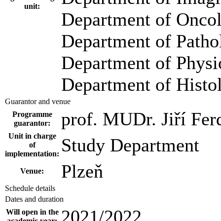
unit:
Department of Oncol
Department of Patho
Department of Physi
Department of Hist
Guarantor and venue
prof. MUDr. Jiří Fer
Programme
guarantor:
Unit in charge
Study Department
of
implementation:
Plzeň
Venue:
Schedule details
Dates and duration
2021/2022
Will open in the
academic year: