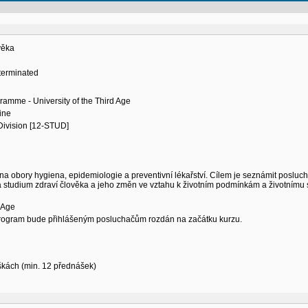
ověka
terminated
ramme - University of the Third Age
ine
 Division [12-STUD]
a obory hygiena, epidemiologie a preventivní lékařství. Cílem je seznámit poslu
studium zdraví člověka a jeho změn ve vztahu k životním podmínkám a životnímu s
d Age
ogram bude přihlášeným posluchačům rozdán na začátku kurzu.
kách (min. 12 přednášek)