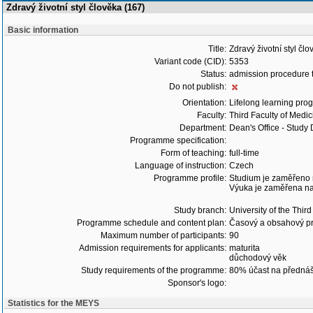
Zdravý životní styl člověka (167)
Basic information
Title:
Zdravý životní styl čl
Variant code (CID):
5353
Status:
admission procedure 
Do not publish:
Orientation:
Lifelong learning prog
Faculty:
Third Faculty of Medic
Department:
Dean's Office - Study
Programme specification:
Form of teaching:
full-time
Language of instruction:
Czech
Programme profile:
Studium je zaměřeno n
Výuka je zaměřena na 
Study branch:
University of the Thir
Programme schedule and content plan:
Časový a obsahový pr
Maximum number of participants:
90
Admission requirements for applicants:
maturita
důchodový věk
Study requirements of the programme:
80% účast na přednáš
Sponsor's logo:
Statistics for the MEYS