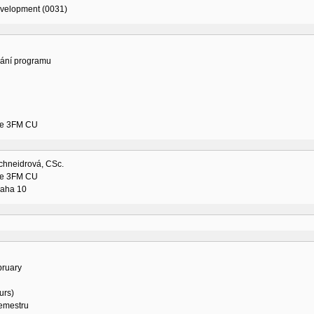
evelopment (0031)
vání programu
ne 3FM CU
chneidrová, CSc.
ne 3FM CU
raha 10
bruary
urs)
semestru