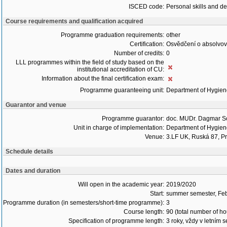
ISCED code:
Personal skills and d
Course requirements and qualification acquired
Programme graduation requirements:
other
Certification:
Osvědčení o absolvo
Number of credits:
0
LLL programmes within the field of study based on the
institutional accreditation of CU:
Information about the final certification exam:
Programme guaranteeing unit:
Department of Hygie
Guarantor and venue
Programme guarantor:
doc. MUDr. Dagmar S
Unit in charge of implementation:
Department of Hygie
Venue:
3.LF UK, Ruská 87, P
Schedule details
Dates and duration
Will open in the academic year:
2019/2020
Start:
summer semester, Fe
Programme duration (in semesters/short-time programme):
3
Course length:
90 (total number of ho
Specification of programme length:
3 roky, vždy v letním 