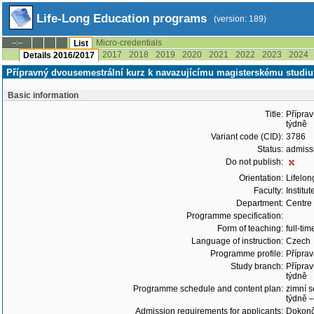
Life-Long Education programs
(version: 189)
Micro-credentials
--:--
List
2017
2018
2019
2020
2021
2022
2023
2024
Details 2016/2017
Přípravný dvousemestrální kurz k navazujícímu magisterskému studiu
Basic information
Title:
Přípra
týdně
Variant code (CID):
3786
Status:
admiss
Do not publish:
Orientation:
Lifelon
Faculty:
Institu
Department:
Centre
Programme specification:
Form of teaching:
full-tim
Language of instruction:
Czech
Programme profile:
Příprav
Study branch:
Přípra
týdně
Programme schedule and content plan:
zimní s
týdně –
Admission requirements for applicants:
Dokonč