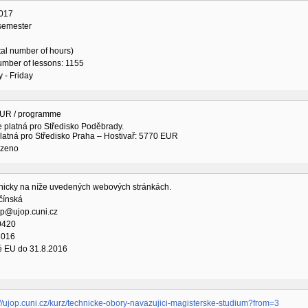
017
 semester
tal number of hours)
umber of lessons: 1155
 - Friday
UR / programme
 platná pro Středisko Poděbrady.
latná pro Středisko Praha – Hostivař: 5770 EUR
ozeno
onicky na níže uvedených webových stránkách.
čínská
op@ujop.cuni.cz
0420
2016
 EU do 31.8.2016
://ujop.cuni.cz/kurz/technicke-obory-navazujici-magisterske-studium?from=3