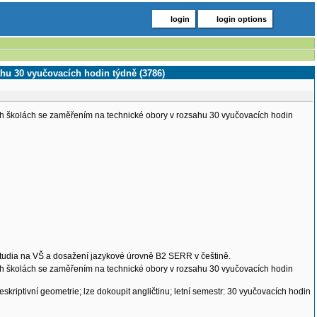
login
login options
hu 30 vyučovacích hodin týdně (3786)
ch školách se zaměřením na technické obory v rozsahu 30 vyučovacích hodin
studia na VŠ a dosažení jazykové úrovně B2 SERR v češtině.
ch školách se zaměřením na technické obory v rozsahu 30 vyučovacích hodin
eskriptivní geometrie; lze dokoupit angličtinu; letní semestr: 30 vyučovacích hodin