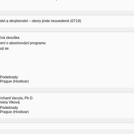
ství a strojírenství – obory jinde neuvedené (0719)
čná zkouška
ení o absolvování programu
jí se.
 Podebrady
Prague (Hostivar)
ichard Vacula, Ph.D.
niela Vlková
 Podebrady
Prague (Hostivar)