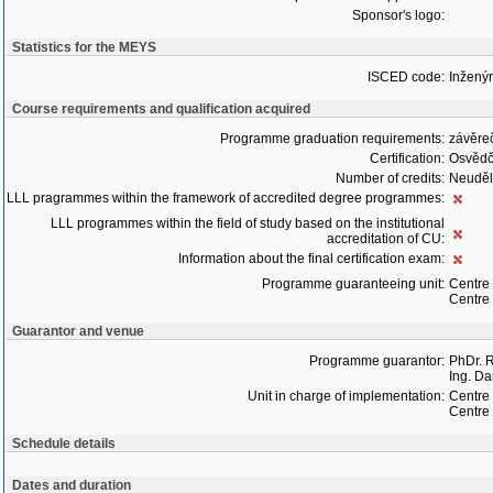
Sponsor's logo:
Statistics for the MEYS
ISCED code:
Inženýr
Course requirements and qualification acquired
Programme graduation requirements:
závěre
Certification:
Osvědč
Number of credits:
Neudělu
LLL pragrammes within the framework of accredited degree programmes:
LLL programmes within the field of study based on the institutional
accreditation of CU:
Information about the final certification exam:
Programme guaranteeing unit:
Centre
Centre 
Guarantor and venue
Programme guarantor:
PhDr. R
Ing. Da
Unit in charge of implementation:
Centre
Centre 
Schedule details
Dates and duration