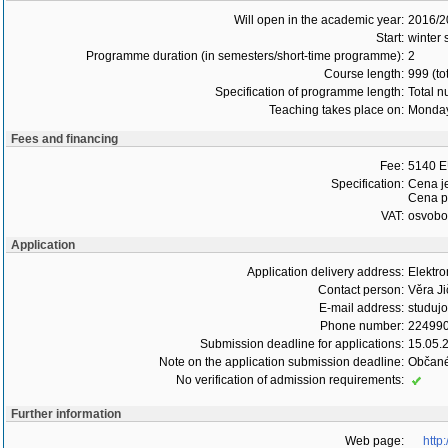
Will open in the academic year:
2016/2
Start:
winter
Programme duration (in semesters/short-time programme):
2
Course length:
999 (to
Specification of programme length:
Total n
Teaching takes place on:
Monday
Fees and financing
Fee:
5140 E
Specification:
Cena je
Cena p
VAT:
osvob
Application
Application delivery address:
Elektr
Contact person:
Věra Ji
E-mail address:
studuj
Phone number:
22499
Submission deadline for applications:
15.05.
Note on the application submission deadline:
Občané
No verification of admission requirements:
Further information
Web page:
http