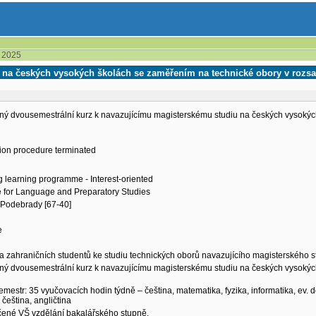
2025
 na českých vysokých školách se zaměřením na technické obory v rozsa
vný dvousemestrální kurz k navazujícímu magisterskému studiu na českých vysoký
ion procedure terminated
g learning programme - Interest-oriented
te for Language and Preparatory Studies
 Podebrady [67-40]
e
a zahraničních studentů ke studiu technických oborů navazujícího magisterského 
vný dvousemestrální kurz k navazujícímu magisterskému studiu na českých vysoký
emestr: 35 vyučovacích hodin týdně – čeština, matematika, fyzika, informatika, ev. d
 čeština, angličtina
ené VŠ vzdělání bakalářského stupně.