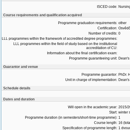
ISCED code:
Nursin
Course requirements and qualification acquired
Programme graduation requirements:
other
Certification:
Osvědč
Number of credits:
0
LLL pragrammes within the framework of accredited degree programmes:
LLL programmes within the field of study based on the institutional
accreditation of CU:
Information about the final certification exam:
Programme guaranteeing unit:
Dean's 
Guarantor and venue
Programme guarantor:
PhDr. 
Unit in charge of implementation:
Dean's 
Schedule details
Dates and duration
Will open in the academic year:
2015/2
Start:
winter
Programme duration (in semesters/short-time programme):
1
Course length:
16 (tot
Specification of programme length:
1 dvou