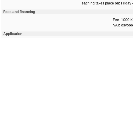
Teaching takes place on:
Friday 
Fees and financing
Fee:
1000 K
VAT:
osvob
Application
Application delivery address:
3. léka
Department for delivery of applications:
Dean's 
Contact person:
Mgr. Al
E-mail address:
alena.
Phone number:
26710
Submission deadline for applications:
24.01.
Programme admission details:
Přijíma
Předpo
1. termí
30. 1. 
2. termí
13. 2. 
No verification of admission requirements:
contacts