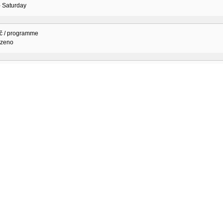
- Saturday
č / programme
ozeno
řská fakulta UK v Praze, studijní oddělení, Ruská 87, 100 00 Praha 10
Office - Study Division
ena Vlasáková, DiS.
vlasakova@lf3.cuni.cz
2205
2015
cí zkoušky pro přijetí do kurzu se nekonají.
kládané termíny:
n:
a 31. 1. 2015
n:
a 14. 2. 2015