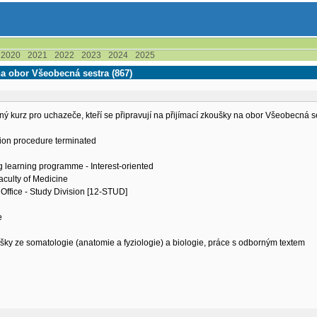
2020
2021
2022
2023
2024
2025
na obor Všeobecná sestra (867)
ný kurz pro uchazeče, kteří se připravují na přijímací zkoušky na obor Všeobecná s
ion procedure terminated
g learning programme - Interest-oriented
aculty of Medicine
Office - Study Division [12-STUD]
e
ky ze somatologie (anatomie a fyziologie) a biologie, práce s odborným textem