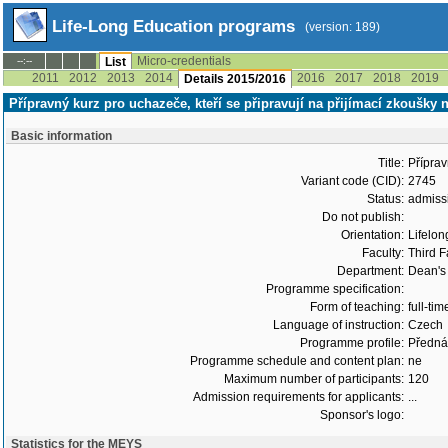
Life-Long Education programs
(version: 189)
Micro-credentials
--:--
List
2011
2012
2013
2014
2016
2017
2018
2019
Details 2015/2016
Přípravný kurz pro uchazeče, kteří se připravují na přijímací zkoušky 
Basic information
Title:
Příprav
Variant code (CID):
2745
Status:
admiss
Do not publish:
Orientation:
Lifelon
Faculty:
Third F
Department:
Dean's 
Programme specification:
Form of teaching:
full-tim
Language of instruction:
Czech
Programme profile:
Přednáš
Programme schedule and content plan:
ne
Maximum number of participants:
120
Admission requirements for applicants:
...
Sponsor's logo:
Statistics for the MEYS