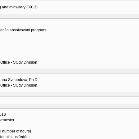
g and midwifery (0913)
ení o absolvování programu
Office - Study Division
Hana Svobodová, Ph.D.
Office - Study Division
016
 semester
al number of hours)
denní soustředění