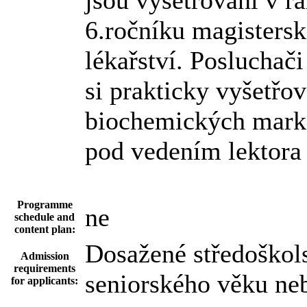
jsou vyšetřováni v r
6.ročníku magisters
lékařství. Posluchač
si prakticky vyšetřov
biochemických marker
pod vedením lektora 
Programme
ne
schedule and
content plan:
Dosažené středoškols
Admission
requirements
seniorského věku neb
for applicants: