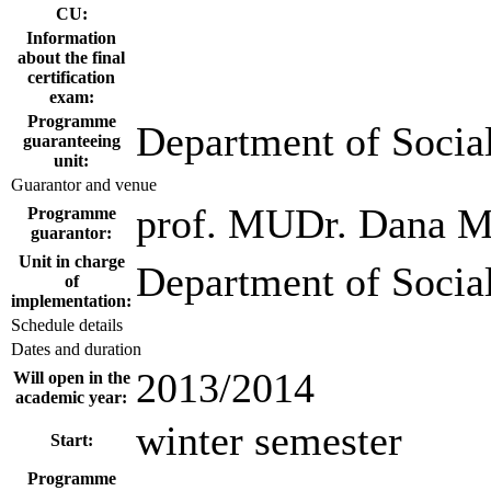
CU:
Information
about the final
certification
exam:
Programme
Department of Socia
guaranteeing
unit:
Guarantor and venue
prof. MUDr. Dana Mü
Programme
guarantor:
Unit in charge
Department of Socia
of
implementation:
Schedule details
Dates and duration
2013/2014
Will open in the
academic year:
winter semester
Start:
Programme