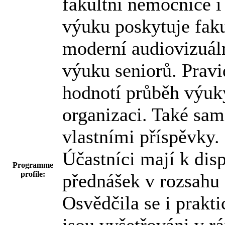
fakultní nemocnice i
výuku poskytuje fak
moderní audiovizuáln
výuku seniorů. Prav
hodnotí průběh výuky
organizaci. Také sam
vlastními příspěvky.
Účastníci mají k dis
Programme
profile:
přednášek v rozsahu 
Osvědčila se i prakt