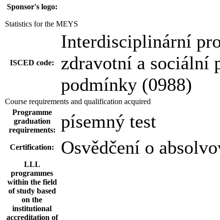
Sponsor's logo:
Statistics for the MEYS
Interdisciplinární pr
zdravotní a sociální 
ISCED code:
podmínky (0988)
Course requirements and qualification acquired
Programme
písemný test
graduation
requirements:
Osvědčení o absolvo
Certification:
LLL
programmes
within the field
of study based
on the
institutional
accreditation of