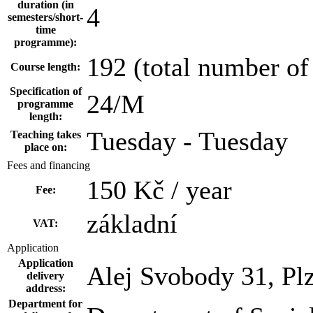
duration (in
4
semesters/short-
time
programme):
192 (total number of
Course length:
Specification of
24/M
programme
length:
Tuesday - Tuesday
Teaching takes
place on:
Fees and financing
150 Kč / year
Fee:
základní
VAT:
Application
Application
Alej Svobody 31, Pl
delivery
address:
Department for