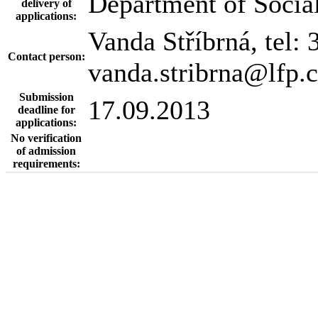
Department of Socia
delivery of
applications:
Vanda Stříbrná, tel:
Contact person:
vanda.stribrna@lfp.c
Submission
17.09.2013
deadline for
applications:
No verification
of admission
requirements: