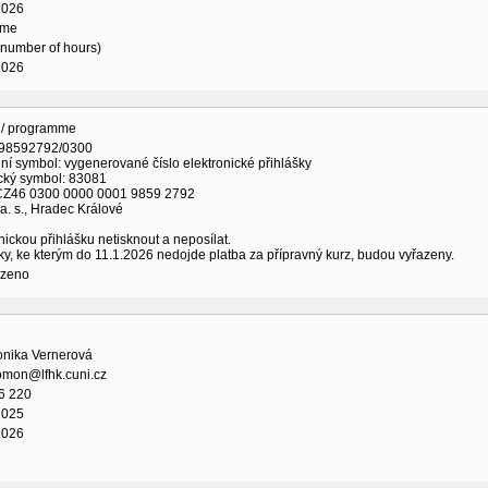
2026
ime
l number of hours)
2026
 / programme
198592792/0300
lní symbol: vygenerované číslo elektronické přihlášky
ický symbol: 83081
CZ46 0300 0000 0001 9859 2792
. s., Hradec Králové
nickou přihlášku netisknout a neposílat.
ky, ke kterým do 11.1.2026 nedojde platba za přípravný kurz, budou vyřazeny.
ozeno
onika Vernerová
omon@lfhk.cuni.cz
6 220
2025
2026