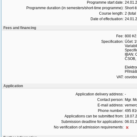
Programme start date:
24.01.
Programme duration (in semesters/short-time programme):
Short-t
Course length:
2 (tota
Date of effectuation:
24.01.
Fees and financing
Fee:
800 Kč
Specification:
Účet: 
Variabi
Specif
IBAN: 
ČSOB, a
Elektro
Přihláš
VAT:
osvob
Application
Application delivery address:
-
Contact person:
Mgr. M
E-mail address:
verner
Phone number:
495 81
Applications can be submitted from:
18.07.
Submission deadline for applications:
06.01.
No verification of admission requirements: