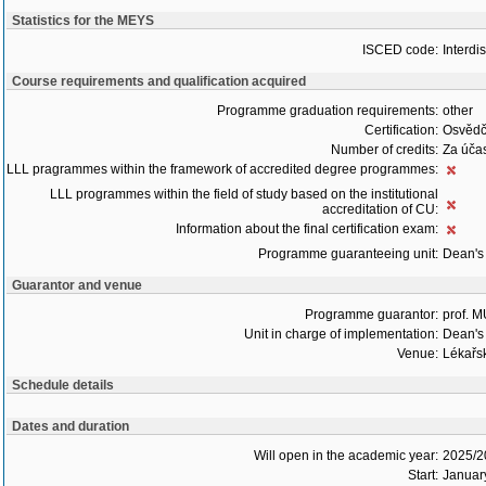
Statistics for the MEYS
ISCED code:
Interdi
Course requirements and qualification acquired
Programme graduation requirements:
other
Certification:
Osvědč
Number of credits:
Za účas
LLL pragrammes within the framework of accredited degree programmes:
LLL programmes within the field of study based on the institutional
accreditation of CU:
Information about the final certification exam:
Programme guaranteeing unit:
Dean's 
Guarantor and venue
Programme guarantor:
prof. 
Unit in charge of implementation:
Dean's 
Venue:
Lékařsk
Schedule details
Dates and duration
Will open in the academic year:
2025/2
Start:
Januar