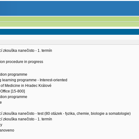
cí zkouška nanečisto - 1. termín
ion procedure in progress
tion programme
g learning programme - Interest-oriented
 of Medicine in Hradec Králové
Office [15-800]
tion programme
ce
cí zkouška nanečisto - test (80 otázek - fyzika, chemie, biologie a somatologie)
cí zkouška nanečisto - 1. termín
ny
tanoveno