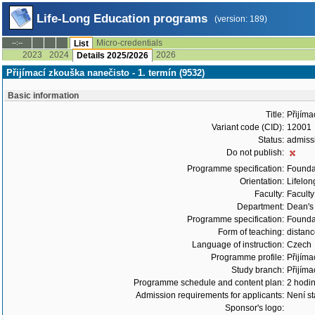
Life-Long Education programs
(version: 189)
Micro-credentials
--:--
List
2023
2024
2026
Details 2025/2026
Přijímací zkouška nanečisto - 1. termín (9532)
Basic information
Title:
Přijíma
Variant code (CID):
12001
Status:
admiss
Do not publish:
Programme specification:
Founda
Orientation:
Lifelon
Faculty:
Faculty
Department:
Dean's 
Programme specification:
Founda
Form of teaching:
distan
Language of instruction:
Czech
Programme profile:
Přijíma
Study branch:
Přijíma
Programme schedule and content plan:
2 hodi
Admission requirements for applicants:
Není s
Sponsor's logo: