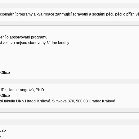
sciplinární programy a kvalifikace zahrnující zdravotní a sociální péči, péči o přízni
ení o absolvování programu
t v kurzu nejsou stanoveny žádné kredity.
Office
MUDr. Hana Langrová, Ph.D.
Office
á fakulta UK v Hradci Králové, Šimkova 870, 500 03 Hradec Králové
026
y