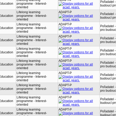
Lifelong learning
ADAPT-P
Pořadatel 
Education
programme - Interest-
budoucí prv
oriented
Lifelong learning
ADAPT-P
Pořadatel 
Education
programme - Interest-
budoucí prv
oriented
Lifelong learning
ADAPT-P
Pořadatel -
Education
programme - Interest-
pro budouc
oriented
Lifelong learning
ADAPT-P
Pořadatel -
Education
programme - Interest-
pro budouc
oriented
Lifelong learning
ADAPT-P
Pořadatel -
Education
programme - Interest-
pro budouc
oriented
Lifelong learning
ADAPT-P
Pořadatel -
Education
programme - Interest-
pro budouc
oriented
Lifelong learning
ADAPT-P
Pořadatel 
Education
programme - Interest-
budoucí prv
oriented
Lifelong learning
ADAPT-P
Pořadatel -
Education
programme - Interest-
pro budouc
oriented
Lifelong learning
ADAPT-P
Pořadatel 
Education
programme - Interest-
budoucí prv
oriented
Lifelong learning
ADAPT-P
Pořadatel 
Education
programme - Interest-
budoucí prv