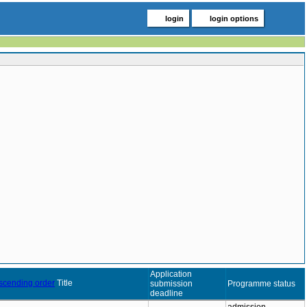
login
login options
Application
Title
submission
Programme status
deadline