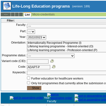
Life-Long Education programs
(version: 189)
Micro-credentials
--:--
List
Filter:
Faculty:
Part:
Year:
Orientation:
Programme status:
Variant code (CID):
Code:
Keywords:
Further education for healthcare workers
Only list programmes that currently allow the submission of
Year
Faculty