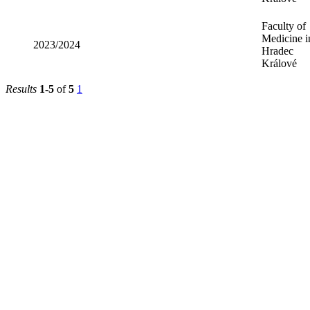
Medicine i
2022/2023
Hradec
Králové
Faculty of
Medicine i
2023/2024
Hradec
Králové
Results
1-5
of
5
1