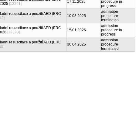
17.11.2025
procedure in
 2025
[12241]
progress
admission
ladní resuscitace a použití AED (ERC
10.03.2025
procedure
42]
terminated
admission
ladní resuscitace a použití AED (ERC
15.01.2026
procedure in
2026
[12393]
progress
admission
ladní resuscitace a použití AED (ERC
30.04.2025
procedure
28]
terminated