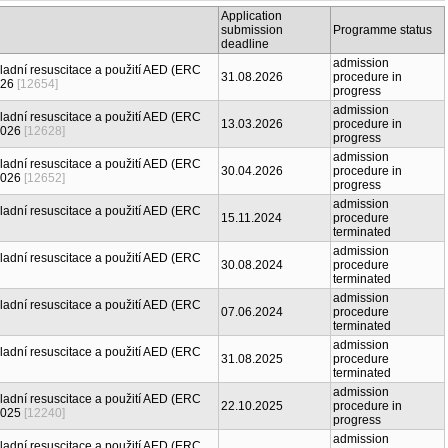
Application
submission
Programme status
deadline
admission
ladní resuscitace a použití AED (ERC
31.08.2026
procedure in
026
[12654]
progress
admission
ladní resuscitace a použití AED (ERC
13.03.2026
procedure in
2026
[12628]
progress
admission
ladní resuscitace a použití AED (ERC
30.04.2026
procedure in
2026
[12652]
progress
admission
ladní resuscitace a použití AED (ERC
15.11.2024
procedure
terminated
admission
ladní resuscitace a použití AED (ERC
30.08.2024
procedure
terminated
admission
ladní resuscitace a použití AED (ERC
07.06.2024
procedure
terminated
admission
ladní resuscitace a použití AED (ERC
31.08.2025
procedure
terminated
admission
ladní resuscitace a použití AED (ERC
22.10.2025
procedure in
2025
[12240]
progress
admission
ladní resuscitace a použití AED (ERC