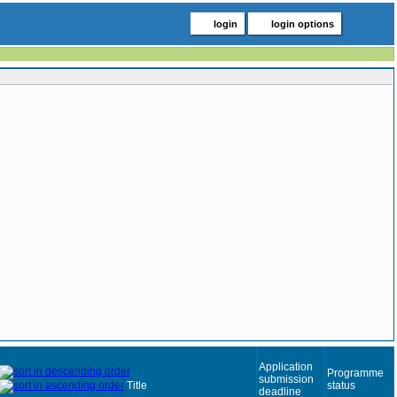
login
login options
Application
Programme
submission
Title
status
deadline