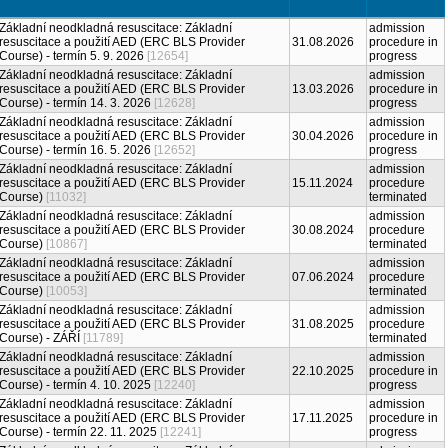
Základní neodkladná resuscitace: Základní
admission
resuscitace a použití AED (ERC BLS Provider
31.08.2026
procedure in
Course) - termín 5. 9. 2026
[12654]
progress
Základní neodkladná resuscitace: Základní
admission
resuscitace a použití AED (ERC BLS Provider
13.03.2026
procedure in
Course) - termín 14. 3. 2026
[12628]
progress
Základní neodkladná resuscitace: Základní
admission
resuscitace a použití AED (ERC BLS Provider
30.04.2026
procedure in
Course) - termín 16. 5. 2026
[12652]
progress
Základní neodkladná resuscitace: Základní
admission
resuscitace a použití AED (ERC BLS Provider
15.11.2024
procedure
Course)
[11032]
terminated
Základní neodkladná resuscitace: Základní
admission
resuscitace a použití AED (ERC BLS Provider
30.08.2024
procedure
Course)
[10867]
terminated
Základní neodkladná resuscitace: Základní
admission
resuscitace a použití AED (ERC BLS Provider
07.06.2024
procedure
Course)
[10053]
terminated
Základní neodkladná resuscitace: Základní
admission
resuscitace a použití AED (ERC BLS Provider
31.08.2025
procedure
Course) - ZÁŘÍ
[11789]
terminated
Základní neodkladná resuscitace: Základní
admission
resuscitace a použití AED (ERC BLS Provider
22.10.2025
procedure in
Course) - termín 4. 10. 2025
[12240]
progress
Základní neodkladná resuscitace: Základní
admission
resuscitace a použití AED (ERC BLS Provider
17.11.2025
procedure in
Course) - termín 22. 11. 2025
[12241]
progress