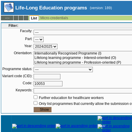
Life-Long Education programs
(version: 189)
Micro-credentials
--:--
List
Filter:
Faculty:
Part:
Year:
Orientation:
Programme status:
Variant code (CID):
Code:
Keywords:
Further education for healthcare workers
Only list programmes that currently allow the submission of
Year