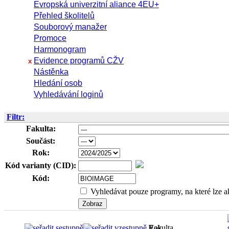
Evropská univerzitní aliance 4EU+
Přehled školitelů
Souborový manažer
Promoce
Harmonogram
Evidence programů CŽV
x
Nástěnka
Hledání osob
Vyhledávání loginů
Filtr:
Fakulta:
Součást:
Rok:
Kód varianty (CID):
Kód:
Vyhledávat pouze programy, na které lze ak
Rok
Fakulta