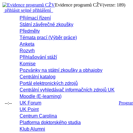
Evidence programů CŽV
(verze: 189)
přihlásit se
jiné přihlášení
Přijímací řízení
Státní závěrečné zkoušky
Předměty
Témata prací (Výběr práce)
Anketa
Rozvrh
Přihlašování stáží
Komise
Pozvánky na státní zkoušky a obhajoby
Centrální katalog
Portál elektronických zdrojů
Centrální vyhledávač informačních zdrojů UK
Moodle (E-learning)
--:--
UK Forum
Progr
UK Point
Centrum Carolina
Platforma doktorského studia
Klub Alumni