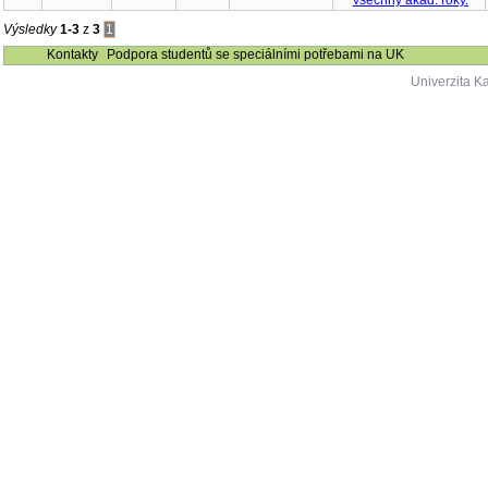
Výsledky
1-3
z
3
1
Kontakty
Podpora studentů se speciálními potřebami na UK
Univerzita K