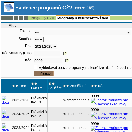
Evidence programů CŽV
(verze: 189)
Programy CŽV
--:--
Programy s mikrocertifikátem
Filtr:
Fakulta:
Součást:
Rok:
Kód varianty (CID):
Kód:
Vyhledávat pouze programy, na které lze aktuálně podat e
Rok
Zaměření
Kód
Fakulta
Součást
9999
Právnická
2025/2026
microcredentials
fakulta
9999
Právnická
2024/2025
microcredentials
fakulta
9999
Právnická
2023/2024
microcredentials
fakulta