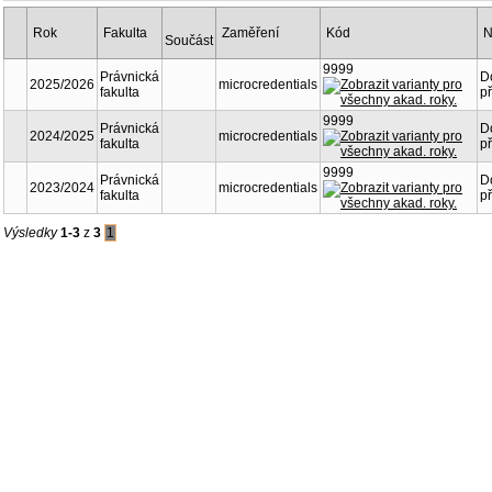
Rok
Fakulta
Zaměření
Kód
N
Součást
9999
Právnická
D
2025/2026
microcredentials
fakulta
př
9999
Právnická
D
2024/2025
microcredentials
fakulta
př
9999
Právnická
D
2023/2024
microcredentials
fakulta
př
Výsledky
1-3
z
3
1