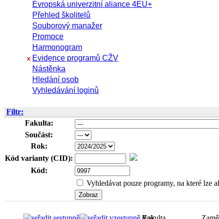
Evropská univerzitní aliance 4EU+
Přehled školitelů
Souborový manažer
Promoce
Harmonogram
Evidence programů CŽV
x
Nástěnka
Hledání osob
Vyhledávání loginů
Filtr:
Fakulta:
Součást:
Rok:
Kód varianty (CID):
Kód:
Vyhledávat pouze programy, na které lze ak