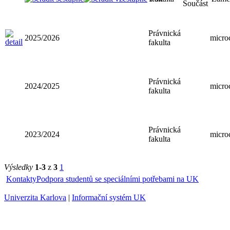
Rok
Fakulta
Součást
Právnická
2025/2026
fakulta
Právnická
2024/2025
fakulta
Právnická
2023/2024
fakulta
Výsledky
1-3
z
3
1
Kontakty
Podpora studentů se speciálními potřebami na UK
Univerzita Karlova
|
Informační systém UK