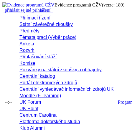
Evidence programů CŽV
(verze: 189)
přihlásit se
jiné přihlášení
Přijímací řízení
Státní závěrečné zkoušky
Předměty
Témata prací (Výběr práce)
Anketa
Rozvrh
Přihlašování stáží
Komise
Pozvánky na státní zkoušky a obhajoby
Centrální katalog
Portál elektronických zdrojů
Centrální vyhledávač informačních zdrojů UK
Moodle (E-learning)
--:--
UK Forum
Progr
UK Point
Centrum Carolina
Platforma doktorského studia
Klub Alumni