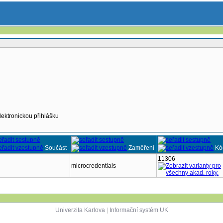
lektronickou přihlášku
Součást
Zaměření
Kó
11306
microcredentials
Univerzita Karlova
|
Informační systém UK