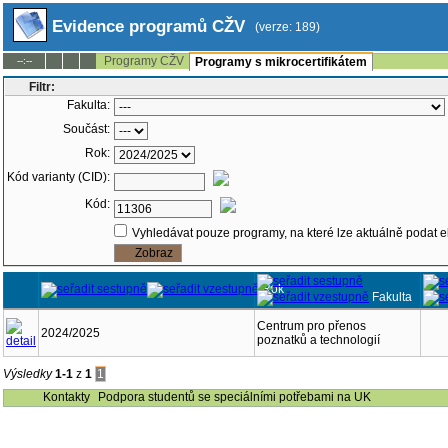
Evidence programů CŽV
(verze: 189)
Programy CŽV
--:--
Programy s mikrocertifikátem
Filtr:
Fakulta:
Součást:
Rok:
Kód varianty (CID):
Kód:
Vyhledávat pouze programy, na které lze aktuálně podat e
Rok
Fakulta
Centrum pro přenos
2024/2025
poznatků a technologií
Výsledky
1-1
z
1
1
Kontakty
Podpora studentů se speciálními potřebami na UK