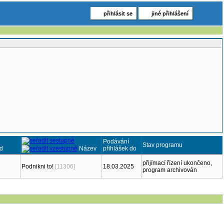
přihlásit se
jiné přihlášení
Podávání
Stav programu
d
Název
přihlášek do
přijímací řízení ukončeno,
Podnikni to!
[11306]
18.03.2025
program archivován