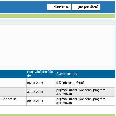
přihlásit se
jiné přihlášení
Podávání přihlášek
Stav programu
do
06.05.2026
běží přijímací řízení
přijímací řízení ukončeno, program
31.08.2025
archivován
a Science in
přijímací řízení ukončeno, program
09.08.2024
archivován