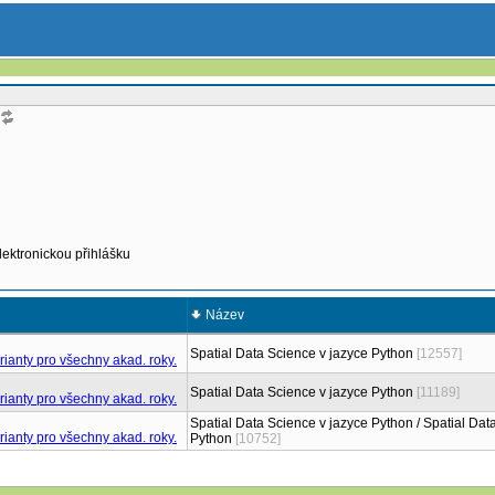
lektronickou přihlášku
Název
Spatial Data Science v jazyce Python
[12557]
Spatial Data Science v jazyce Python
[11189]
Spatial Data Science v jazyce Python / Spatial Dat
Python
[10752]