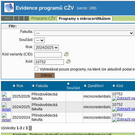
Evidence programů CŽV
(verze: 189)
Programy CŽV
--:--
Programy s mikrocertifikátem
Filtr:
Fakulta:
Součást:
Rok:
Kód varianty (CID):
Kód:
Vyhledávat pouze programy, na které lze aktuálně podat e
Rok
Fakulta
Zaměření
Kód
Součást
10752
Přírodovědecká
2025/2026
microcredentials
fakulta
10752
Přírodovědecká
2024/2025
microcredentials
fakulta
10752
Přírodovědecká
2023/2024
microcredentials
fakulta
Výsledky
1-3
z
3
1