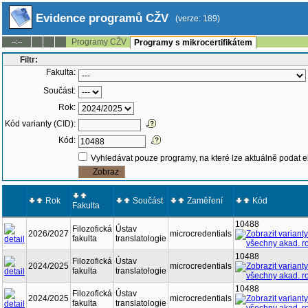
Evidence programů CŽV
(verze: 189)
Programy CŽV
--:--
Programy s mikrocertifikátem
Filtr:
Fakulta:
Součást:
Rok:
Kód varianty (CID):
Kód:
Vyhledávat pouze programy, na které lze aktuálně podat e
Rok
Součást
Zaměření
Kód
Fakulta
10488
Filozofická
Ústav
2026/2027
microcredentials
fakulta
translatologie
10488
Filozofická
Ústav
2024/2025
microcredentials
fakulta
translatologie
10488
Filozofická
Ústav
2024/2025
microcredentials
fakulta
translatologie