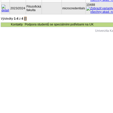
10488
Filozofická
2023/2024
microcredentials
fakulta
Výsledky
1-4
z
4
1
Kontakty
Podpora studentů se speciálními potřebami na UK
Univerzita K