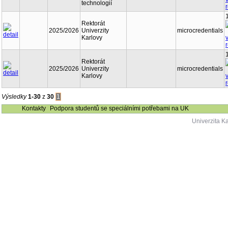
technologií
Rektorát
2025/2026
Univerzity
microcredentials
Karlovy
Rektorát
2025/2026
Univerzity
microcredentials
Karlovy
Výsledky
1-30
z
30
1
Kontakty
Podpora studentů se speciálními potřebami na UK
Univerzita K