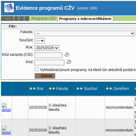
Evidence programů CŽV
(verze: 189)
Programy CŽV
--:--
Programy s mikrocertifikátem
Filtr:
Fakulta:
Součást:
Rok:
Kód varianty (CID):
Kód:
Vyhledávat pouze programy, na které lze aktuálně podat e
Rok
Fakulta
Součást
Zaměření
3. lékařská
2025/2026
microcredentials
fakulta
3. lékařská
2025/2026
microcredentials
fakulta