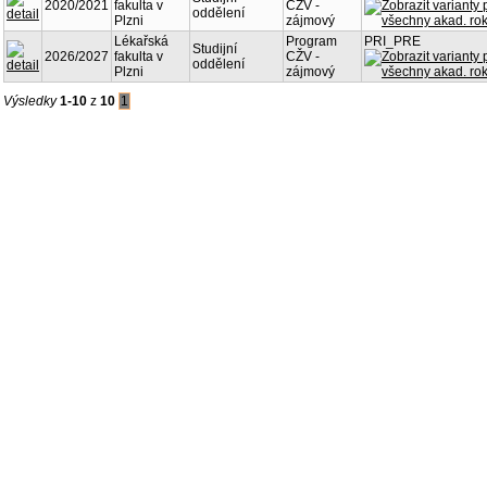
2020/2021
fakulta v
CŽV -
oddělení
Plzni
zájmový
Lékařská
Program
PRI_PRE
Studijní
2026/2027
fakulta v
CŽV -
oddělení
Plzni
zájmový
Výsledky
1-10
z
10
1