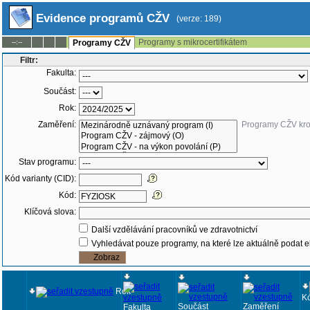
Evidence programů CŽV
(verze: 189)
Programy s mikrocertifikátem
--:--
Programy CŽV
Filtr:
Fakulta:
Součást:
Rok:
Zaměření:
Programy CŽV kr
Stav programu:
Kód varianty (CID):
Kód:
Klíčová slova:
Další vzdělávání pracovníků ve zdravotnictví
Vyhledávat pouze programy, na které lze aktuálně podat e
Rok
K
Součást
Zaměření
Fakulta