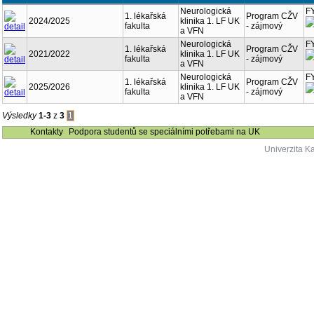
Neurologická
F
1. lékařská
Program CŽV
2024/2025
klinika 1. LF UK
fakulta
- zájmový
a VFN
Neurologická
F
1. lékařská
Program CŽV
2021/2022
klinika 1. LF UK
fakulta
- zájmový
a VFN
Neurologická
F
1. lékařská
Program CŽV
2025/2026
klinika 1. LF UK
fakulta
- zájmový
a VFN
Výsledky
1-3
z
3
1
Kontakty
Podpora studentů se speciálními potřebami na UK
Univerzita K