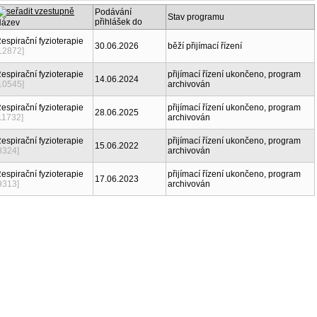
Podávání
Stav programu
přihlášek do
ázev
espirační fyzioterapie
30.06.2026
běží přijímací řízení
12872]
espirační fyzioterapie
přijímací řízení ukončeno, program
14.06.2024
10545]
archivován
espirační fyzioterapie
přijímací řízení ukončeno, program
28.06.2025
11732]
archivován
espirační fyzioterapie
přijímací řízení ukončeno, program
15.06.2022
8324]
archivován
espirační fyzioterapie
přijímací řízení ukončeno, program
17.06.2023
9313]
archivován