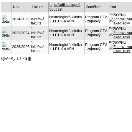
Rok
Fakulta
Zaměření
Kód
Součást
1.
FYZIOPNU
Neurologická klinika
Program CŽV
2024/2025
lékařská
1. LF UK a VFN
- zájmový
fakulta
1.
FYZIOPNU
Neurologická klinika
Program CŽV
2023/2024
lékařská
1. LF UK a VFN
- zájmový
fakulta
1.
FYZIOPNU
Neurologická klinika
Program CŽV
2025/2026
lékařská
1. LF UK a VFN
- zájmový
fakulta
Výsledky
1-3
z
3
1