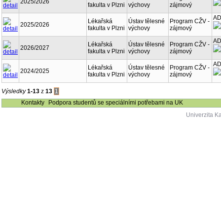
2025/2026
fakulta v Plzni
výchovy
zájmový
AD
Lékařská
Ústav tělesné
Program CŽV -
2025/2026
fakulta v Plzni
výchovy
zájmový
AD
Lékařská
Ústav tělesné
Program CŽV -
2026/2027
fakulta v Plzni
výchovy
zájmový
AD
Lékařská
Ústav tělesné
Program CŽV -
2024/2025
fakulta v Plzni
výchovy
zájmový
Výsledky
1-13
z
13
1
Kontakty
Podpora studentů se speciálními potřebami na UK
Univerzita K