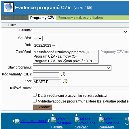
Evidence programů CŽV
(verze: 189)
Programy s mikrocertifikátem
--:--
Programy CŽV
Filtr:
Fakulta:
Součást:
Rok:
Zaměření:
Programy CŽV kr
Stav programu:
Kód varianty (CID):
Kód:
Klíčová slova:
Další vzdělávání pracovníků ve zdravotnictví
Vyhledávat pouze programy, na které lze aktuálně podat e
Rok
Kó
Fakulta
Součást
Zaměření