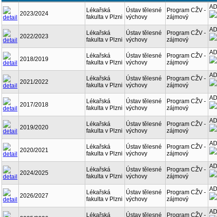
AD
Lékařská
Ústav tělesné
Program CŽV -
2023/2024
fakulta v Plzni
výchovy
zájmový
AD
Lékařská
Ústav tělesné
Program CŽV -
2022/2023
fakulta v Plzni
výchovy
zájmový
AD
Lékařská
Ústav tělesné
Program CŽV -
2018/2019
fakulta v Plzni
výchovy
zájmový
AD
Lékařská
Ústav tělesné
Program CŽV -
2021/2022
fakulta v Plzni
výchovy
zájmový
AD
Lékařská
Ústav tělesné
Program CŽV -
2017/2018
fakulta v Plzni
výchovy
zájmový
AD
Lékařská
Ústav tělesné
Program CŽV -
2019/2020
fakulta v Plzni
výchovy
zájmový
AD
Lékařská
Ústav tělesné
Program CŽV -
2020/2021
fakulta v Plzni
výchovy
zájmový
AD
Lékařská
Ústav tělesné
Program CŽV -
2024/2025
fakulta v Plzni
výchovy
zájmový
AD
Lékařská
Ústav tělesné
Program CŽV -
2026/2027
fakulta v Plzni
výchovy
zájmový
AD
Lékařská
Ústav tělesné
Program CŽV -